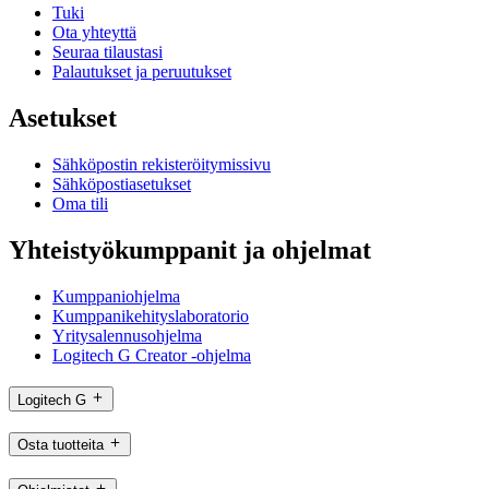
Tuki
Ota yhteyttä
Seuraa tilaustasi
Palautukset ja peruutukset
Asetukset
Sähköpostin rekisteröitymissivu
Sähköpostiasetukset
Oma tili
Yhteistyökumppanit ja ohjelmat
Kumppaniohjelma
Kumppanikehityslaboratorio
Yritysalennusohjelma
Logitech G Creator -ohjelma
Logitech G
Osta tuotteita