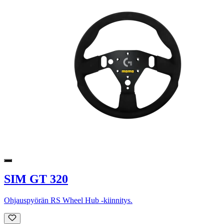
SIM GT 320
Ohjauspyörän RS Wheel Hub -kiinnitys.