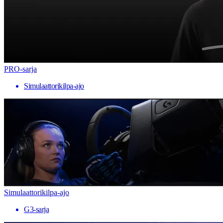
PRO-sarja
Simulaattorikilpa-ajo
Simulaattorikilpa-ajo
G3-sarja