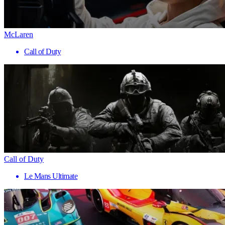
McLaren
Call of Duty
Call of Duty
Le Mans Ultimate