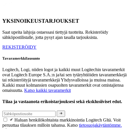
YKSINOIKEUSTARJOUKSET
Saat upeita lahjoja ostaessasi tiettyjä tuotteita. Rekisteröidy
sähköpostilistalle, jotta pysyt ajan tasalla tarjouksista.
REKISTERÖIDY
Tavaramerkkilausunto
Logitech, Logi, niiden logot ja kaikki muut Logitechin tavaramerkit
ovat Logitech Europe S.A.:n ja/tai sen tytäryhtiöiden tavaramerkkejä
tai rekisteröityjä tavaramerkkejä Yhdysvalloissa ja muissa maissa.
Kaikki muut kolmansien osapuolten tavaramerkit ovat omistajiensa
omaisuutta.
Katso kaikki tavaramerkit
Tilaa ja vastaanota erikoistarjouksesi sekä eksklusiiviset edut.
Haluan henkilökohtaista markkinointia Logitech Gltä. Voit
peruuttaa tilauksen milloin tahansa. Katso
tietosuojakäytäntömme.