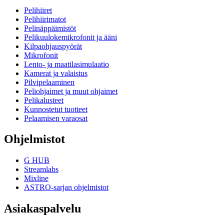
Pelihiiret
Pelihiirimatot
Pelinäppäimistöt
Pelikuulokemikrofonit ja ääni
Kilpaohjauspyörät
Mikrofonit
Lento- ja maatilasimulaatio
Kamerat ja valaistus
Pilvipelaaminen
Peliohjaimet ja muut ohjaimet
Pelikalusteet
Kunnostetut tuotteet
Pelaamisen varaosat
Ohjelmistot
G HUB
Streamlabs
Mixline
ASTRO-sarjan ohjelmistot
Asiakaspalvelu