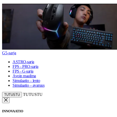
G5-sarja
ASTRO-sarja
FPS - PRO-sarja
FPS - G-sarja
Avoin maailma
Simulaatio – lento
Simulaatio – avaruus
TUTUSTU
TUTUSTU
INNOVAATIO