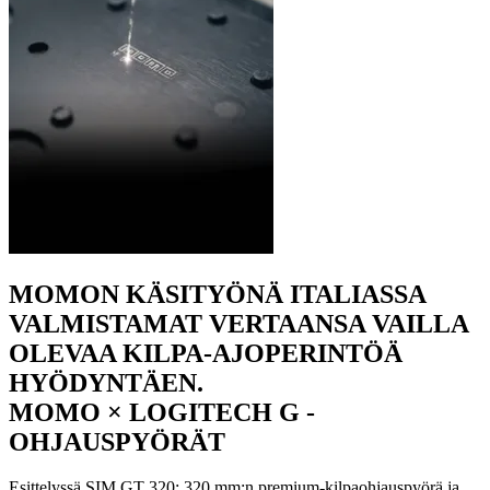
MOMON KÄSITYÖNÄ ITALIASSA
VALMISTAMAT VERTAANSA VAILLA
OLEVAA KILPA-AJOPERINTÖÄ
HYÖDYNTÄEN.
MOMO × LOGITECH G -
OHJAUSPYÖRÄT
Esittelyssä SIM GT 320: 320 mm:n premium-kilpaohjauspyörä ja