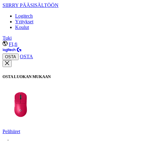
SIIRRY PÄÄSISÄLTÖÖN
Logitech
Yritykset
Koulut
Tuki
FI,fi
OSTA
OSTA
OSTA LUOKAN MUKAAN
Pelihiiret