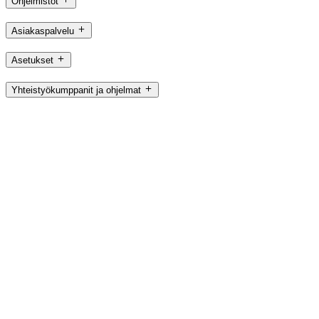
Ohjelmistot
Asiakaspalvelu
Asetukset
Yhteistyökumppanit ja ohjelmat
FI,fi
©2026 Logitech. Kaikki oikeudet pidätetään
Käyttöehdot
Tietosuojakäytäntö
Evästeasetukset
Sivustohakemisto
Logitech