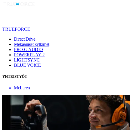
TRUEFORCE
Direct Drive
Mekaaniset kytkimet
PRO-G AUDIO
POWERPLAY 2
LIGHTSYNC
BLUE VO!CE
YHTEISTYÖT
McLaren