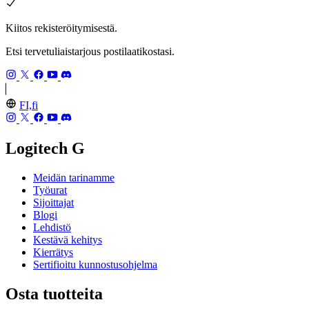
Kiitos rekisteröitymisestä.
Etsi tervetuliaistarjous postilaatikostasi.
FI,fi
Logitech G
Meidän tarinamme
Työurat
Sijoittajat
Blogi
Lehdistö
Kestävä kehitys
Kierrätys
Sertifioitu kunnostusohjelma
Osta tuotteita