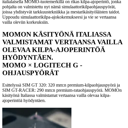
italialaisella MOMO-tuotemerkillä on rikas kilpa-ajoperintö, jonka
pohjalta on valmistettu nyt nämä simulaattorikilpaohjauspyörät,
joissa yhdistyvät tarkkuustekniikka ja mestarikäsityöläisten taidot.
Uppoudu simulaattorikilpa-ajokokemukseesi ja vie se vertaansa
vailla oleviin korkeuksiin.
MOMON KÄSITYÖNÄ ITALIASSA
VALMISTAMAT VERTAANSA VAILLA
OLEVAA KILPA-AJOPERINTÖÄ
HYÖDYNTÄEN.
MOMO × LOGITECH G -
OHJAUSPYÖRÄT
Esittelyssä SIM GT 320: 320 mm:n premium-kilpaohjauspyörä ja
SIM GT-RACER: 290 mm:n premium-rataohjauspyörä. MOMOn
käsityönä Italiassa valmistamat vertaansa vailla olevaa kilpa-
ajoperintöä hyödyntäen.