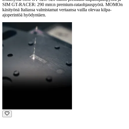
SIM GT-RACER: 290 mm:n premium-rataohjauspyörä. MOMOn
käsityönä Italiassa valmistamat vertaansa vailla olevaa kilpa-
ajoperintöä hyödyntäen.