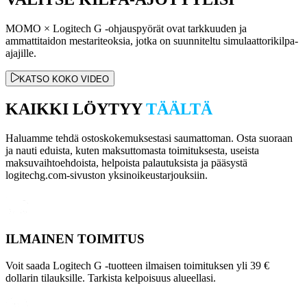
MOMO × Logitech G -ohjauspyörät ovat tarkkuuden ja
ammattitaidon mestariteoksia, jotka on suunniteltu simulaattorikilpa-
ajajille.
KATSO KOKO VIDEO
KAIKKI LÖYTYY
TÄÄLTÄ
Haluamme tehdä ostoskokemuksestasi saumattoman. Osta suoraan
ja nauti eduista, kuten maksuttomasta toimituksesta, useista
maksuvaihtoehdoista, helpoista palautuksista ja pääsystä
logitechg.com-sivuston yksinoikeustarjouksiin.
ILMAINEN TOIMITUS
Voit saada Logitech G -tuotteen ilmaisen toimituksen yli 39 €
dollarin tilauksille. Tarkista kelpoisuus alueellasi.