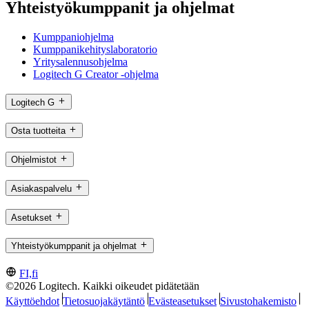
Yhteistyökumppanit ja ohjelmat
Kumppaniohjelma
Kumppanikehityslaboratorio
Yritysalennusohjelma
Logitech G Creator -ohjelma
Logitech G
Osta tuotteita
Ohjelmistot
Asiakaspalvelu
Asetukset
Yhteistyökumppanit ja ohjelmat
FI,fi
©2026 Logitech. Kaikki oikeudet pidätetään
Käyttöehdot
Tietosuojakäytäntö
Evästeasetukset
Sivustohakemisto