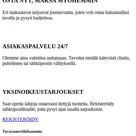
OSTA NYT, MAKSA MYÖHEMMIN
Eri maksutavat tarjoavat joustavuutta, joten voit ostaa haluamallasi
tavalla ja pysyä budjetissa.
ASIAKASPALVELU 24/7
Olemme aina valmiina auttamaan. Tavoitat meidät kätevästi chatin,
puhelimen tai sähköpostin välityksellä.
YKSINOIKEUSTARJOUKSET
Saat upeita lahjoja ostaessasi tiettyjä tuotteita. Rekisteröidy
sähköpostilistalle, jotta pysyt ajan tasalla tarjouksista.
REKISTERÖIDY
Tavaramerkkilausunto