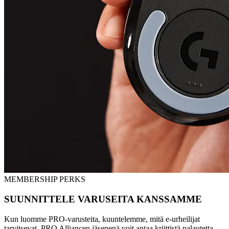
MEMBERSHIP PERKS
SUUNNITTELE VARUSEITA KANSSAMME
Kun luomme PRO-varusteita, kuuntelemme, mitä e-urheilijat
tarvitsevat. PRO Alliancen jäsenenä voit antaa kriittistä palautetta