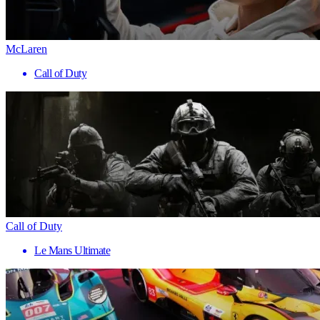
McLaren
Call of Duty
Call of Duty
Le Mans Ultimate