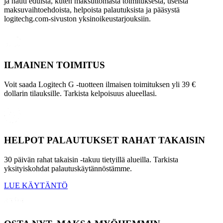
ja nauti eduista, kuten maksuttomasta toimituksesta, useista
maksuvaihtoehdoista, helpoista palautuksista ja pääsystä
logitechg.com-sivuston yksinoikeustarjouksiin.
ILMAINEN TOIMITUS
Voit saada Logitech G -tuotteen ilmaisen toimituksen yli 39 €
dollarin tilauksille. Tarkista kelpoisuus alueellasi.
HELPOT PALAUTUKSET RAHAT TAKAISIN
30 päivän rahat takaisin -takuu tietyillä alueilla. Tarkista
yksityiskohdat palautuskäytännöstämme.
LUE KÄYTÄNTÖ