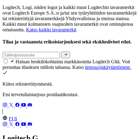
Logitech, Logi, niiden logot ja kaikki muut Logitechin tavaramerkit
ovat Logitech Europe S.A.:n ja/tai sen tytäryhtiöiden tavaramerkkejä
tai rekisteröityjä tavaramerkkejä Yhdysvalloissa ja muissa maissa.
Kaikki muut kolmansien osapuolten tavaramerkit ovat omistajiensa
omaisuutta.
Katso kaikki tavaramerkit
Tilaa ja vastaanota erikoistarjouksesi sekä eksklusiiviset edut.
Haluan henkilökohtaista markkinointia Logitech Gltä. Voit
peruuttaa tilauksen milloin tahansa. Katso
tietosuojakäytäntömme.
Kiitos rekisteröitymisestä.
Etsi tervetuliaistarjous postilaatikostasi.
FI,fi
Logitech G