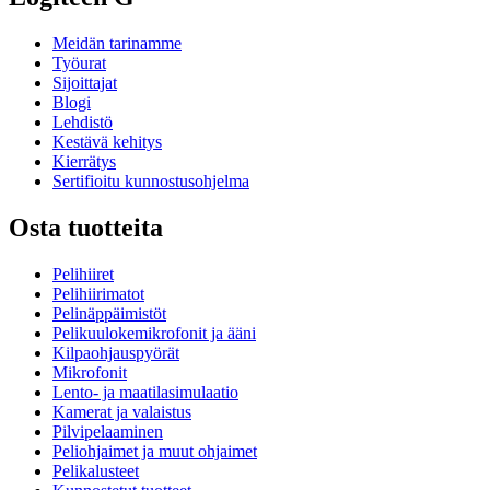
Meidän tarinamme
Työurat
Sijoittajat
Blogi
Lehdistö
Kestävä kehitys
Kierrätys
Sertifioitu kunnostusohjelma
Osta tuotteita
Pelihiiret
Pelihiirimatot
Pelinäppäimistöt
Pelikuulokemikrofonit ja ääni
Kilpaohjauspyörät
Mikrofonit
Lento- ja maatilasimulaatio
Kamerat ja valaistus
Pilvipelaaminen
Peliohjaimet ja muut ohjaimet
Pelikalusteet