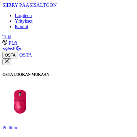
SIIRRY PÄÄSISÄLTÖÖN
Logitech
Yritykset
Koulut
Tuki
FI,fi
OSTA
OSTA
OSTA LUOKAN MUKAAN
Pelihiiret