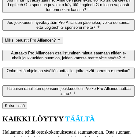
Jos minut hyväksytään Pro Alliancen jäseneksi, voinko sanoa olevani
Logitech G:n sponsori ja voinko käyttää Logitech G:n logoa vapaasti
tuotemerkkini kanssa?
Jos joukkueeni hyväksytään Pro Alliancen jäseneksi, voiko se sanoa,
että Logitech G sponsoroi meitä?
Miksi perustit Pro Alliancen?
Auttaako Pro Allianceen osallistuminen minua saamaan niiden e-
urheilujoukkueiden huomion, joiden kanssa teette yhteistyötä?
Onko teillä ohjelmaa sisällöntuottajille, jotka eivät harrasta e-urheilua?
Haluaisin rahallisen sponsorin joukkueelleni. Voiko Pro Alliance auttaa
siinä?
Katso lisää
KAIKKI LÖYTYY
TÄÄLTÄ
Haluamme tehdä ostoskokemuksestasi saumattoman. Osta suoraan