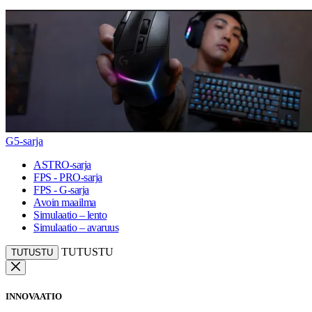
G5-sarja
ASTRO-sarja
FPS - PRO-sarja
FPS - G-sarja
Avoin maailma
Simulaatio – lento
Simulaatio – avaruus
TUTUSTU
TUTUSTU
INNOVAATIO