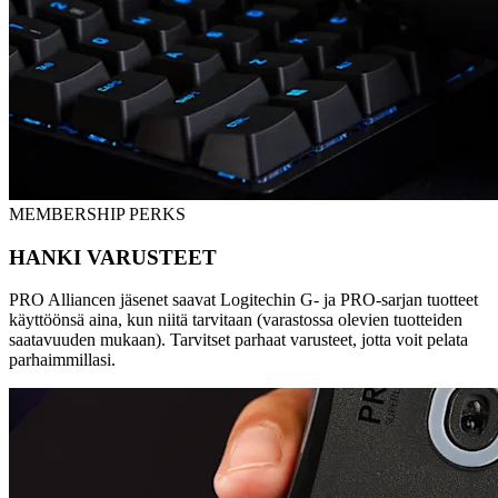
MEMBERSHIP PERKS
HANKI VARUSTEET
PRO Alliancen jäsenet saavat Logitechin G- ja PRO-sarjan tuotteet
käyttöönsä aina, kun niitä tarvitaan (varastossa olevien tuotteiden
saatavuuden mukaan). Tarvitset parhaat varusteet, jotta voit pelata
parhaimmillasi.