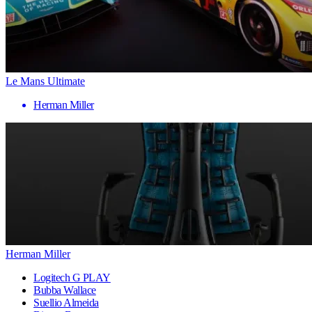
Le Mans Ultimate
Herman Miller
Herman Miller
Logitech G PLAY
Bubba Wallace
Suellio Almeida