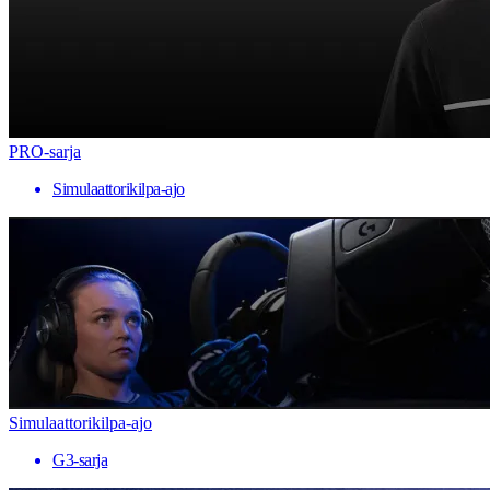
PRO-sarja
Simulaattorikilpa-ajo
Simulaattorikilpa-ajo
G3-sarja