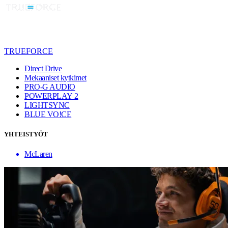
TRUEFORCE
Direct Drive
Mekaaniset kytkimet
PRO-G AUDIO
POWERPLAY 2
LIGHTSYNC
BLUE VO!CE
YHTEISTYÖT
McLaren