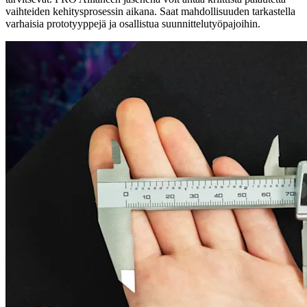
vaihteiden kehitysprosessin aikana. Saat mahdollisuuden tarkastella
varhaisia prototyyppejä ja osallistua suunnittelutyöpajoihin.