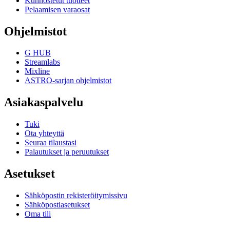
Kunnostetut tuotteet
Pelaamisen varaosat
Ohjelmistot
G HUB
Streamlabs
Mixline
ASTRO-sarjan ohjelmistot
Asiakaspalvelu
Tuki
Ota yhteyttä
Seuraa tilaustasi
Palautukset ja peruutukset
Asetukset
Sähköpostin rekisteröitymissivu
Sähköpostiasetukset
Oma tili