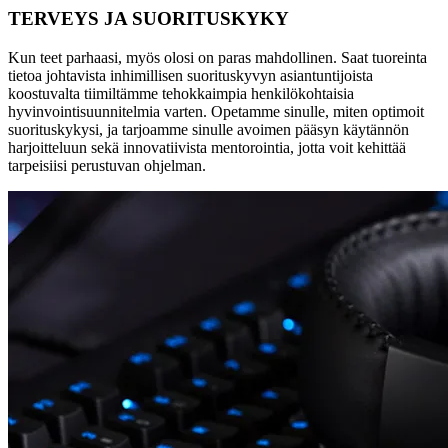
TERVEYS JA SUORITUSKYKY
Kun teet parhaasi, myös olosi on paras mahdollinen. Saat tuoreinta
tietoa johtavista inhimillisen suorituskyvyn asiantuntijoista
koostuvalta tiimiltämme tehokkaimpia henkilökohtaisia
hyvinvointisuunnitelmia varten. Opetamme sinulle, miten optimoit
suorituskykysi, ja tarjoamme sinulle avoimen pääsyn käytännön
harjoitteluun sekä innovatiivista mentorointia, jotta voit kehittää
tarpeisiisi perustuvan ohjelman.