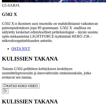
G5-SARJA
G502 X
G502 X:n ikoninen uusi muotoilu on mahdollistanut vaikuttavan
painonpudotuksen jopa 89 grammaan. G502 X -mallissa on
säilytetty keskeiset edistykselliset peliteknologiat – täysin uusista
optis-mekaanisista LIGHTFORCE-kytkimistä HERO 25K -
mikroskooppitarkkuuden anturiin.
OSTA NYT
KULISSIEN TAKANA
Tutustu G502-pelihiiren kehitykseen keskittyen
suunnitteluprosessiin ja innovatiivisiin ominaisuuksiin, jotka
erottavat sen muista.
KATSO KOKO VIDEO
KULISSIEN TAKANA