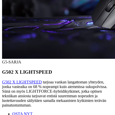
G5-SARJA
G502 X LIGHTSPEED
G502 X LIGHTSPEED
tarjoaa vankan langattoman yhteyden,
jonka vasteaika on 68 % nopeampi kuin aiemmissa sukupolvissa.
Siinä on myös LIGHTFORCE-hybridikytkimet, jotka optisen
tekniikan ansiosta tarjoavat entistä suuremman nopeuden ja
luotettavuuden säilyttäen samalla mekaanisten kytkimien terävän
painatustuntuman.
OSTA NYT