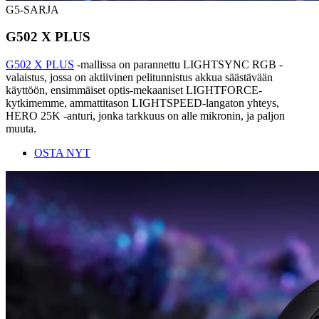
G5-SARJA
G502 X PLUS
G502 X PLUS
-mallissa on parannettu LIGHTSYNC RGB -
valaistus, jossa on aktiivinen pelitunnistus akkua säästävään
käyttöön, ensimmäiset optis-mekaaniset LIGHTFORCE-
kytkimemme, ammattitason LIGHTSPEED-langaton yhteys,
HERO 25K -anturi, jonka tarkkuus on alle mikronin, ja paljon
muuta.
OSTA NYT