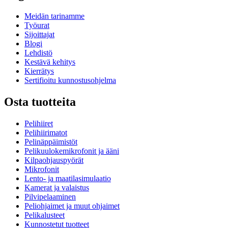
Meidän tarinamme
Työurat
Sijoittajat
Blogi
Lehdistö
Kestävä kehitys
Kierrätys
Sertifioitu kunnostusohjelma
Osta tuotteita
Pelihiiret
Pelihiirimatot
Pelinäppäimistöt
Pelikuulokemikrofonit ja ääni
Kilpaohjauspyörät
Mikrofonit
Lento- ja maatilasimulaatio
Kamerat ja valaistus
Pilvipelaaminen
Peliohjaimet ja muut ohjaimet
Pelikalusteet
Kunnostetut tuotteet