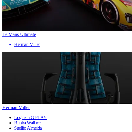
Le Mans Ultimate
Herman Miller
Herman Miller
Logitech G PLAY
Bubba Wallace
Suellio Almeida