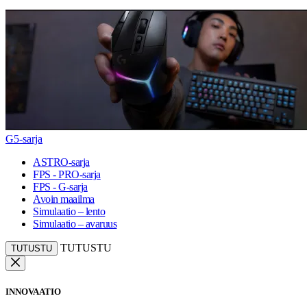
G5-sarja
ASTRO-sarja
FPS - PRO-sarja
FPS - G-sarja
Avoin maailma
Simulaatio – lento
Simulaatio – avaruus
TUTUSTU
TUTUSTU
INNOVAATIO