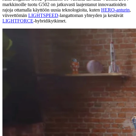
markkinoille tuotu G502 on jatkuvasti laajentanut innovaatioiden
rajoja ottamalla käyttöön uusia teknologioita, kuten
HERO-anturin
,
viiveettömän
LIGHTSPEED
-langattoman yhteyden ja kestävät
LIGHTFORCE
-hybridikytkimet.