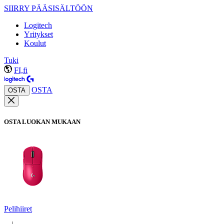
SIIRRY PÄÄSISÄLTÖÖN
Logitech
Yritykset
Koulut
Tuki
FI,fi
OSTA
OSTA
OSTA LUOKAN MUKAAN
Pelihiiret