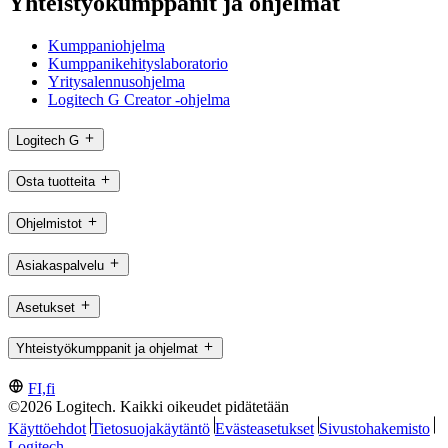
Yhteistyökumppanit ja ohjelmat
Kumppaniohjelma
Kumppanikehityslaboratorio
Yritysalennusohjelma
Logitech G Creator -ohjelma
Logitech G
Osta tuotteita
Ohjelmistot
Asiakaspalvelu
Asetukset
Yhteistyökumppanit ja ohjelmat
FI,fi
©2026 Logitech. Kaikki oikeudet pidätetään
Käyttöehdot
Tietosuojakäytäntö
Evästeasetukset
Sivustohakemisto
Logitech