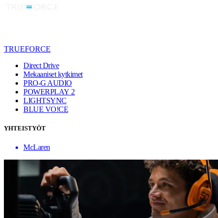
TRUEFORCE
Direct Drive
Mekaaniset kytkimet
PRO-G AUDIO
POWERPLAY 2
LIGHTSYNC
BLUE VO!CE
YHTEISTYÖT
McLaren