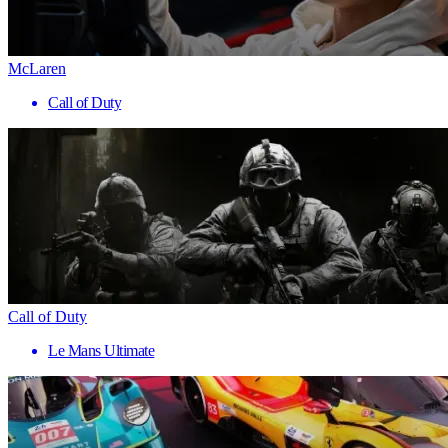
McLaren
Call of Duty
Call of Duty
Le Mans Ultimate