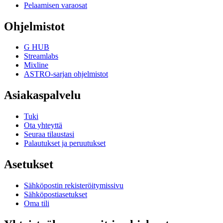
Pelaamisen varaosat
Ohjelmistot
G HUB
Streamlabs
Mixline
ASTRO-sarjan ohjelmistot
Asiakaspalvelu
Tuki
Ota yhteyttä
Seuraa tilaustasi
Palautukset ja peruutukset
Asetukset
Sähköpostin rekisteröitymissivu
Sähköpostiasetukset
Oma tili