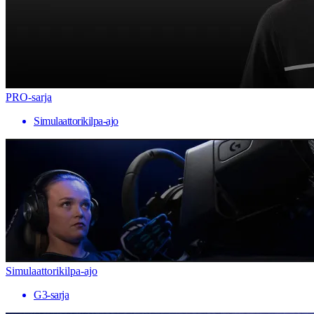
PRO-sarja
Simulaattorikilpa-ajo
Simulaattorikilpa-ajo
G3-sarja