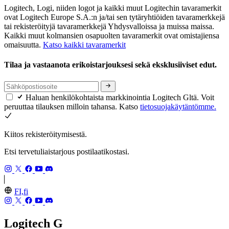
Logitech, Logi, niiden logot ja kaikki muut Logitechin tavaramerkit
ovat Logitech Europe S.A.:n ja/tai sen tytäryhtiöiden tavaramerkkejä
tai rekisteröityjä tavaramerkkejä Yhdysvalloissa ja muissa maissa.
Kaikki muut kolmansien osapuolten tavaramerkit ovat omistajiensa
omaisuutta.
Katso kaikki tavaramerkit
Tilaa ja vastaanota erikoistarjouksesi sekä eksklusiiviset edut.
Haluan henkilökohtaista markkinointia Logitech Gltä. Voit
peruuttaa tilauksen milloin tahansa. Katso
tietosuojakäytäntömme.
Kiitos rekisteröitymisestä.
Etsi tervetuliaistarjous postilaatikostasi.
FI,fi
Logitech G