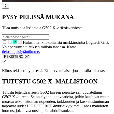
PYSY PELISSÄ MUKANA
Tilaa uutisia ja lisätietoja G502 X -erikoisversiosta
Haluan henkilökohtaista markkinointia Logitech Gltä.
Voit peruuttaa tilauksen milloin tahansa. Katso
tietosuojakäytäntömme.
REKISTERÖIDY
Kiitos rekisteröitymisestä.
Etsi tervetuliaistarjous postilaatikostasi.
TUTUSTU G502 X -MALLISTOON
Tutustu legendaariseen G502-hiireen perustuvaan uudistettuun
G502 X -hiireen. Se on täynnä innovaatioita, joihin kuuluvat muun
muassa uskomattoman nopeuden, tarkkuuden ja kosketustuntuman
tarjoavat uudet LIGHTFORCE-hybridikytkimet. Lähes mahdoton
luomus, joka avaa uusia pelimahdollisuuksia.