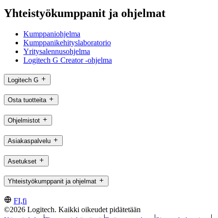
Yhteistyökumppanit ja ohjelmat
Kumppaniohjelma
Kumppanikehityslaboratorio
Yritysalennusohjelma
Logitech G Creator -ohjelma
Logitech G
Osta tuotteita
Ohjelmistot
Asiakaspalvelu
Asetukset
Yhteistyökumppanit ja ohjelmat
FI,fi
©2026 Logitech. Kaikki oikeudet pidätetään