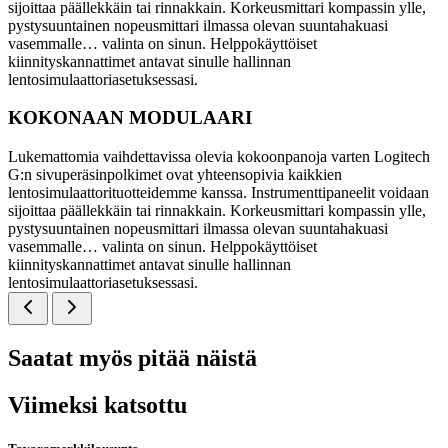
sijoittaa päällekkäin tai rinnakkain. Korkeusmittari kompassin ylle,
pystysuuntainen nopeusmittari ilmassa olevan suuntahakuasi
vasemmalle… valinta on sinun. Helppokäyttöiset
kiinnityskannattimet antavat sinulle hallinnan
lentosimulaattoriasetuksessasi.
KOKONAAN MODULAARI
Lukemattomia vaihdettavissa olevia kokoonpanoja varten Logitech
G:n sivuperäsinpolkimet ovat yhteensopivia kaikkien
lentosimulaattorituotteidemme kanssa. Instrumenttipaneelit voidaan
sijoittaa päällekkäin tai rinnakkain. Korkeusmittari kompassin ylle,
pystysuuntainen nopeusmittari ilmassa olevan suuntahakuasi
vasemmalle… valinta on sinun. Helppokäyttöiset
kiinnityskannattimet antavat sinulle hallinnan
lentosimulaattoriasetuksessasi.
Saatat myös pitää näistä
Viimeksi katsottu