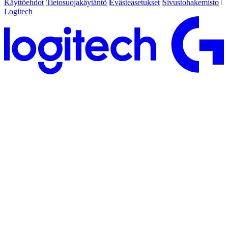
Käyttöehdot
Tietosuojakäytäntö
Evästeasetukset
Sivustohakemisto
Logitech