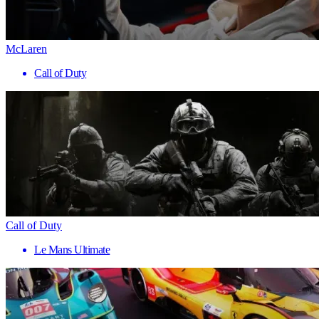
McLaren
Call of Duty
Call of Duty
Le Mans Ultimate