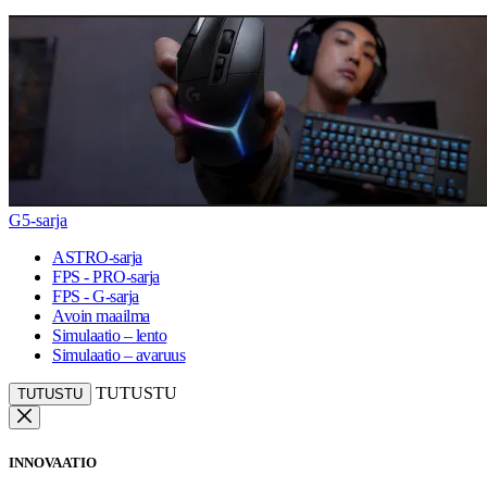
G5-sarja
ASTRO-sarja
FPS - PRO-sarja
FPS - G-sarja
Avoin maailma
Simulaatio – lento
Simulaatio – avaruus
TUTUSTU
TUTUSTU
INNOVAATIO