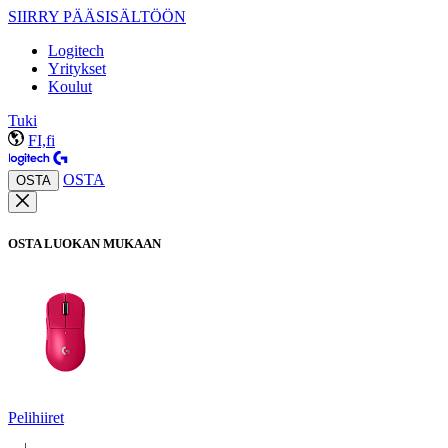
SIIRRY PÄÄSISÄLTÖÖN
Logitech
Yritykset
Koulut
Tuki
FI,fi
OSTA
OSTA
OSTA LUOKAN MUKAAN
Pelihiiret