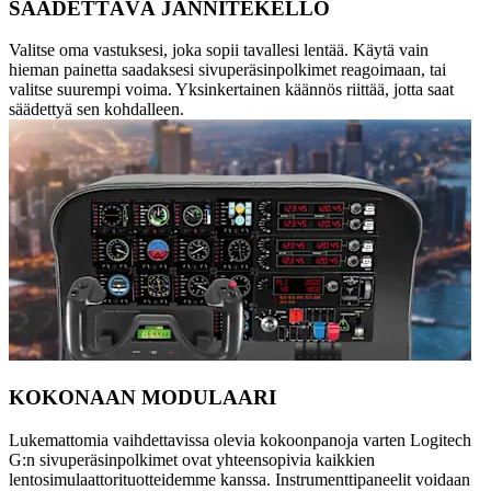
SÄÄDETTÄVÄ JÄNNITEKELLO
Valitse oma vastuksesi, joka sopii tavallesi lentää. Käytä vain
hieman painetta saadaksesi sivuperäsinpolkimet reagoimaan, tai
valitse suurempi voima. Yksinkertainen käännös riittää, jotta saat
säädettyä sen kohdalleen.
KOKONAAN MODULAARI
Lukemattomia vaihdettavissa olevia kokoonpanoja varten Logitech
G:n sivuperäsinpolkimet ovat yhteensopivia kaikkien
lentosimulaattorituotteidemme kanssa. Instrumenttipaneelit voidaan