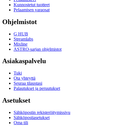
Kunnostetut tuotteet
Pelaamisen varaosat
Ohjelmistot
G HUB
Streamlabs
Mixline
ASTRO-sarjan ohjelmistot
Asiakaspalvelu
Tuki
Ota yhteyttä
Seuraa tilaustasi
Palautukset ja peruutukset
Asetukset
Sähköpostin rekisteröitymissivu
Sähköpostiasetukset
Oma tili