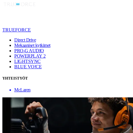
TRUEFORCE
Direct Drive
Mekaaniset kytkimet
PRO-G AUDIO
POWERPLAY 2
LIGHTSYNC
BLUE VO!CE
YHTEISTYÖT
McLaren