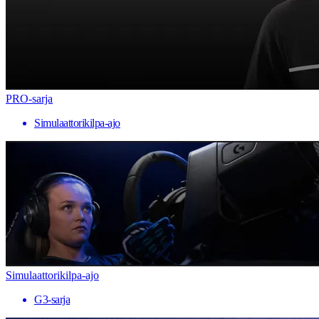
PRO-sarja
Simulaattorikilpa-ajo
Simulaattorikilpa-ajo
G3-sarja