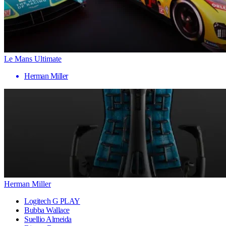
Le Mans Ultimate
Herman Miller
Herman Miller
Logitech G PLAY
Bubba Wallace
Suellio Almeida