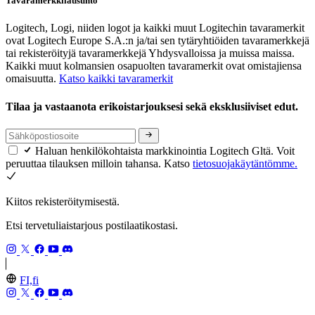
Tavaramerkkilausunto
Logitech, Logi, niiden logot ja kaikki muut Logitechin tavaramerkit
ovat Logitech Europe S.A.:n ja/tai sen tytäryhtiöiden tavaramerkkejä
tai rekisteröityjä tavaramerkkejä Yhdysvalloissa ja muissa maissa.
Kaikki muut kolmansien osapuolten tavaramerkit ovat omistajiensa
omaisuutta.
Katso kaikki tavaramerkit
Tilaa ja vastaanota erikoistarjouksesi sekä eksklusiiviset edut.
Haluan henkilökohtaista markkinointia Logitech Gltä. Voit
peruuttaa tilauksen milloin tahansa. Katso
tietosuojakäytäntömme.
Kiitos rekisteröitymisestä.
Etsi tervetuliaistarjous postilaatikostasi.
FI,fi