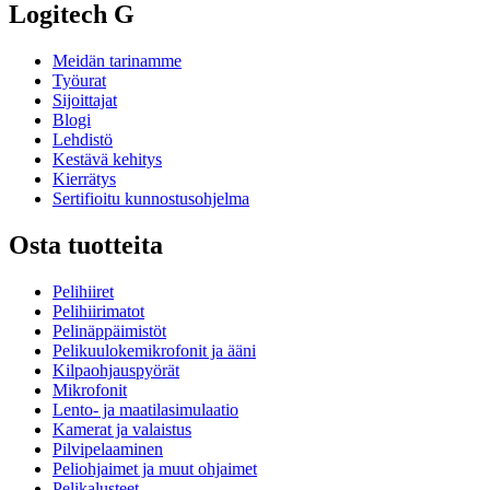
Logitech G
Meidän tarinamme
Työurat
Sijoittajat
Blogi
Lehdistö
Kestävä kehitys
Kierrätys
Sertifioitu kunnostusohjelma
Osta tuotteita
Pelihiiret
Pelihiirimatot
Pelinäppäimistöt
Pelikuulokemikrofonit ja ääni
Kilpaohjauspyörät
Mikrofonit
Lento- ja maatilasimulaatio
Kamerat ja valaistus
Pilvipelaaminen
Peliohjaimet ja muut ohjaimet
Pelikalusteet