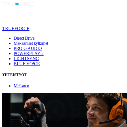
TRUEFORCE
Direct Drive
Mekaaniset kytkimet
PRO-G AUDIO
POWERPLAY 2
LIGHTSYNC
BLUE VO!CE
YHTEISTYÖT
McLaren