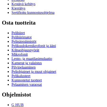
Kestävä kehitys
Kierrätys
Sertifioitu kunnostusohjelma
Osta tuotteita
Pelihiiret
Pelihiirimatot
Pelinäppäimistöt
Pelikuulokemikrofonit ja ääni
Kilpaohjauspyörät
Mikrofonit
Lento- ja maatilasimulaatio
Kamerat ja valaistus
Pilvipelaaminen
Peliohjaimet ja muut ohjaimet
Pelikalusteet
Kunnostetut tuotteet
Pelaamisen varaosat
Ohjelmistot
G HUB