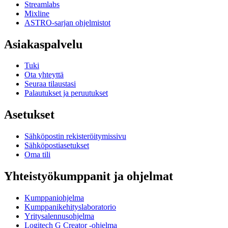
Streamlabs
Mixline
ASTRO-sarjan ohjelmistot
Asiakaspalvelu
Tuki
Ota yhteyttä
Seuraa tilaustasi
Palautukset ja peruutukset
Asetukset
Sähköpostin rekisteröitymissivu
Sähköpostiasetukset
Oma tili
Yhteistyökumppanit ja ohjelmat
Kumppaniohjelma
Kumppanikehityslaboratorio
Yritysalennusohjelma
Logitech G Creator -ohjelma