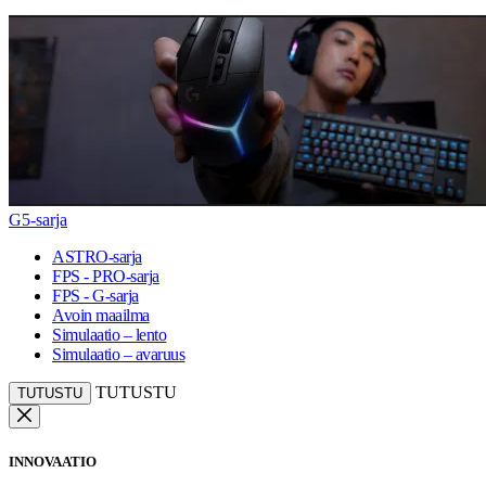
G5-sarja
ASTRO-sarja
FPS - PRO-sarja
FPS - G-sarja
Avoin maailma
Simulaatio – lento
Simulaatio – avaruus
TUTUSTU
TUTUSTU
INNOVAATIO