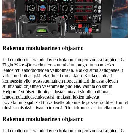
Rakenna modulaarinen ohjaamo
Lukemattomien vaihdettavien kokoonpanojen vuoksi Logitech G
Flight Yoke -järjestelmä on suunniteltu integroitumaan koko
lentosimulaatiotuotteiden valikoimaan. Kaikki simulaatiopaneelit
voidaan sijoittaa päällekkäin tai rinnakkain. Korkeusmittari
kompassin ylle, pystysuuntainen nopeusmittari ilmassa olevan
suuntahakuohjaimen vasemmalle puolelle, valinta on sinun.
Helppokäyttöiset kiinnitysjalustat antavat sinulle hallinnan
lentosimulaatioasetuksestasi, mukaan lukien tukevat
pöytäkiinnitysjalustat turvalliselle ohjaimelle ja kvadrantille. Tunnet
olosi kotoisaksi taivaalla tekemällä lentokoneestasi todella omasi.
Rakenna modulaarinen ohjaamo
Lukemattomien vaihdettavien kokoonpanojen vuoksi Logitech G