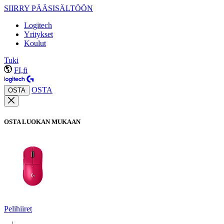
SIIRRY PÄÄSISÄLTÖÖN
Logitech
Yritykset
Koulut
Tuki
FI,fi
OSTA
OSTA
OSTA LUOKAN MUKAAN
Pelihiiret