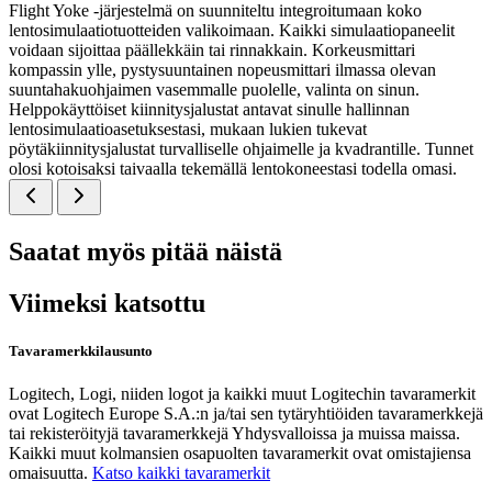
Flight Yoke -järjestelmä on suunniteltu integroitumaan koko
lentosimulaatiotuotteiden valikoimaan. Kaikki simulaatiopaneelit
voidaan sijoittaa päällekkäin tai rinnakkain. Korkeusmittari
kompassin ylle, pystysuuntainen nopeusmittari ilmassa olevan
suuntahakuohjaimen vasemmalle puolelle, valinta on sinun.
Helppokäyttöiset kiinnitysjalustat antavat sinulle hallinnan
lentosimulaatioasetuksestasi, mukaan lukien tukevat
pöytäkiinnitysjalustat turvalliselle ohjaimelle ja kvadrantille. Tunnet
olosi kotoisaksi taivaalla tekemällä lentokoneestasi todella omasi.
Saatat myös pitää näistä
Viimeksi katsottu
Tavaramerkkilausunto
Logitech, Logi, niiden logot ja kaikki muut Logitechin tavaramerkit
ovat Logitech Europe S.A.:n ja/tai sen tytäryhtiöiden tavaramerkkejä
tai rekisteröityjä tavaramerkkejä Yhdysvalloissa ja muissa maissa.
Kaikki muut kolmansien osapuolten tavaramerkit ovat omistajiensa
omaisuutta.
Katso kaikki tavaramerkit