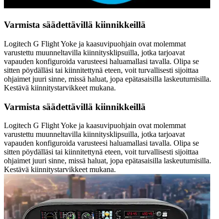
Varmista säädettävillä kiinnikkeillä
Logitech G Flight Yoke ja kaasuvipuohjain ovat molemmat
varustettu muunneltavilla kiinnitysklipsuilla, jotka tarjoavat
vapauden konfiguroida varusteesi haluamallasi tavalla. Olipa se
sitten pöydälläsi tai kiinnitettynä eteen, voit turvallisesti sijoittaa
ohjaimet juuri sinne, missä haluat, jopa epätasaisilla laskeutumisilla.
Kestävä kiinnitystarvikkeet mukana.
Varmista säädettävillä kiinnikkeillä
Logitech G Flight Yoke ja kaasuvipuohjain ovat molemmat
varustettu muunneltavilla kiinnitysklipsuilla, jotka tarjoavat
vapauden konfiguroida varusteesi haluamallasi tavalla. Olipa se
sitten pöydälläsi tai kiinnitettynä eteen, voit turvallisesti sijoittaa
ohjaimet juuri sinne, missä haluat, jopa epätasaisilla laskeutumisilla.
Kestävä kiinnitystarvikkeet mukana.