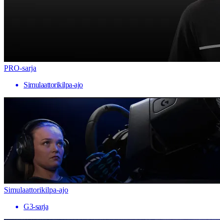
PRO-sarja
Simulaattorikilpa-ajo
Simulaattorikilpa-ajo
G3-sarja