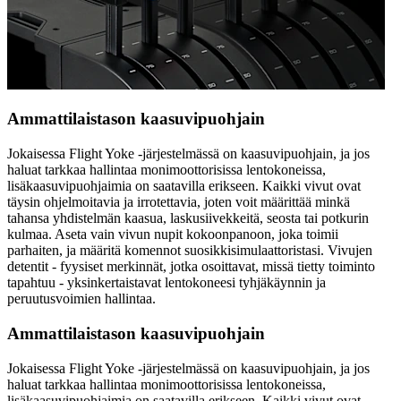
Ammattilaistason kaasuvipuohjain
Jokaisessa Flight Yoke -järjestelmässä on kaasuvipuohjain, ja jos
haluat tarkkaa hallintaa monimoottorisissa lentokoneissa,
lisäkaasuvipuohjaimia on saatavilla erikseen. Kaikki vivut ovat
täysin ohjelmoitavia ja irrotettavia, joten voit määrittää minkä
tahansa yhdistelmän kaasua, laskusiivekkeitä, seosta tai potkurin
kulmaa. Aseta vain vivun nupit kokoonpanoon, joka toimii
parhaiten, ja määritä komennot suosikkisimulaattoristasi. Vivujen
detentit - fyysiset merkinnät, jotka osoittavat, missä tietty toiminto
tapahtuu - yksinkertaistavat lentokoneesi tyhjäkäynnin ja
peruutusvoimien hallintaa.
Ammattilaistason kaasuvipuohjain
Jokaisessa Flight Yoke -järjestelmässä on kaasuvipuohjain, ja jos
haluat tarkkaa hallintaa monimoottorisissa lentokoneissa,
lisäkaasuvipuohjaimia on saatavilla erikseen. Kaikki vivut ovat