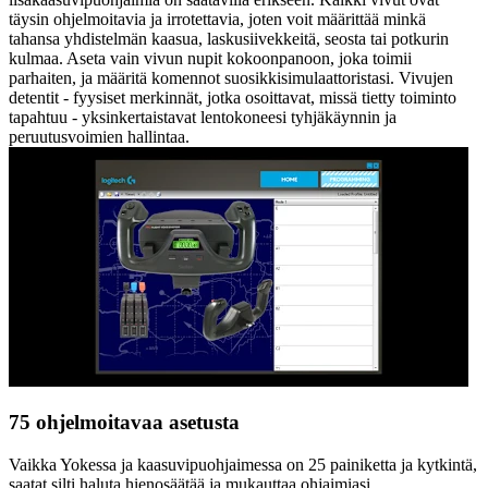
täysin ohjelmoitavia ja irrotettavia, joten voit määrittää minkä
tahansa yhdistelmän kaasua, laskusiivekkeitä, seosta tai potkurin
kulmaa. Aseta vain vivun nupit kokoonpanoon, joka toimii
parhaiten, ja määritä komennot suosikkisimulaattoristasi. Vivujen
detentit - fyysiset merkinnät, jotka osoittavat, missä tietty toiminto
tapahtuu - yksinkertaistavat lentokoneesi tyhjäkäynnin ja
peruutusvoimien hallintaa.
75 ohjelmoitavaa asetusta
Vaikka Yokessa ja kaasuvipuohjaimessa on 25 painiketta ja kytkintä,
saatat silti haluta hienosäätää ja mukauttaa ohjaimiasi.