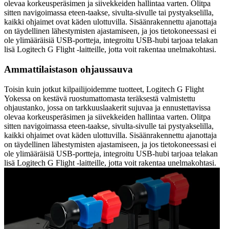
olevaa korkeusperäsimen ja siivekkeiden hallintaa varten. Olitpa
sitten navigoimassa eteen-taakse, sivulta-sivulle tai pystyakselilla,
kaikki ohjaimet ovat käden ulottuvilla. Sisäänrakennettu ajanottaja
on täydellinen lähestymisten ajastamiseen, ja jos tietokoneessasi ei
ole ylimääräisiä USB-portteja, integroitu USB-hubi tarjoaa telakan
lisä Logitech G Flight -laitteille, jotta voit rakentaa unelmakohtasi.
Ammattilaistason ohjaussauva
Toisin kuin jotkut kilpailijoidemme tuotteet, Logitech G Flight
Yokessa on kestävä ruostumattomasta teräksestä valmistettu
ohjaustanko, jossa on tarkkuuslaakerit sujuvaa ja ennustettavissa
olevaa korkeusperäsimen ja siivekkeiden hallintaa varten. Olitpa
sitten navigoimassa eteen-taakse, sivulta-sivulle tai pystyakselilla,
kaikki ohjaimet ovat käden ulottuvilla. Sisäänrakennettu ajanottaja
on täydellinen lähestymisten ajastamiseen, ja jos tietokoneessasi ei
ole ylimääräisiä USB-portteja, integroitu USB-hubi tarjoaa telakan
lisä Logitech G Flight -laitteille, jotta voit rakentaa unelmakohtasi.