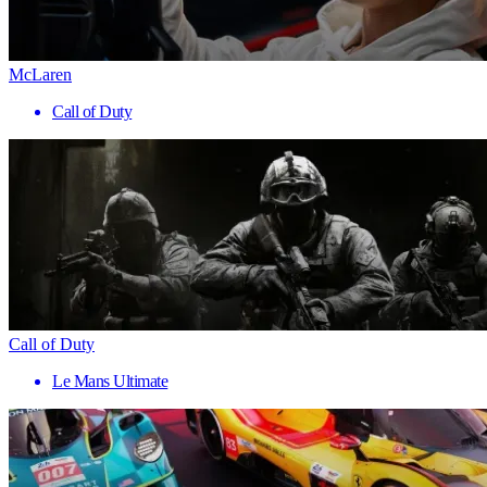
McLaren
Call of Duty
Call of Duty
Le Mans Ultimate