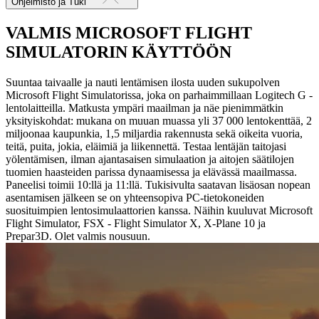
Ohjelmisto ja Tuki
VALMIS MICROSOFT FLIGHT
SIMULATORIN KÄYTTÖÖN
Suuntaa taivaalle ja nauti lentämisen ilosta uuden sukupolven
Microsoft Flight Simulatorissa, joka on parhaimmillaan Logitech G -
lentolaitteilla. Matkusta ympäri maailman ja näe pienimmätkin
yksityiskohdat: mukana on muuan muassa yli 37 000 lentokenttää, 2
miljoonaa kaupunkia, 1,5 miljardia rakennusta sekä oikeita vuoria,
teitä, puita, jokia, eläimiä ja liikennettä. Testaa lentäjän taitojasi
yölentämisen, ilman ajantasaisen simulaation ja aitojen säätilojen
tuomien haasteiden parissa dynaamisessa ja elävässä maailmassa.
Paneelisi toimii 10:llä ja 11:llä. Tukisivulta saatavan lisäosan nopean
asentamisen jälkeen se on yhteensopiva PC-tietokoneiden
suosituimpien lentosimulaattorien kanssa. Näihin kuuluvat Microsoft
Flight Simulator, FSX - Flight Simulator X, X-Plane 10 ja
Prepar3D. Olet valmis nousuun.