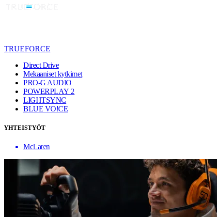
TRUEFORCE
Direct Drive
Mekaaniset kytkimet
PRO-G AUDIO
POWERPLAY 2
LIGHTSYNC
BLUE VO!CE
YHTEISTYÖT
McLaren