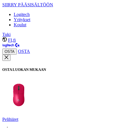
SIIRRY PÄÄSISÄLTÖÖN
Logitech
Yritykset
Koulut
Tuki
FI,fi
OSTA
OSTA
OSTA LUOKAN MUKAAN
Pelihiiret