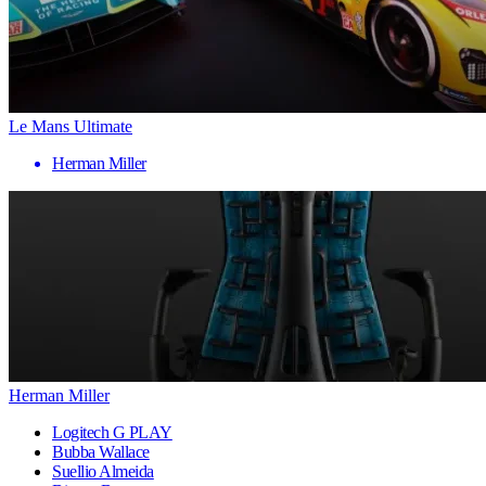
Le Mans Ultimate
Herman Miller
Herman Miller
Logitech G PLAY
Bubba Wallace
Suellio Almeida