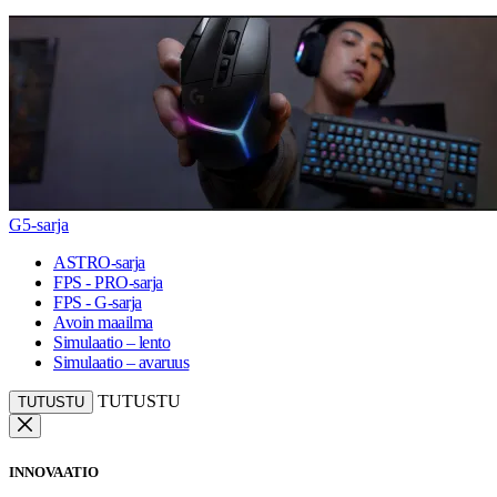
G5-sarja
ASTRO-sarja
FPS - PRO-sarja
FPS - G-sarja
Avoin maailma
Simulaatio – lento
Simulaatio – avaruus
TUTUSTU
TUTUSTU
INNOVAATIO