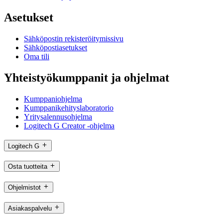
Asetukset
Sähköpostin rekisteröitymissivu
Sähköpostiasetukset
Oma tili
Yhteistyökumppanit ja ohjelmat
Kumppaniohjelma
Kumppanikehityslaboratorio
Yritysalennusohjelma
Logitech G Creator -ohjelma
Logitech G
Osta tuotteita
Ohjelmistot
Asiakaspalvelu