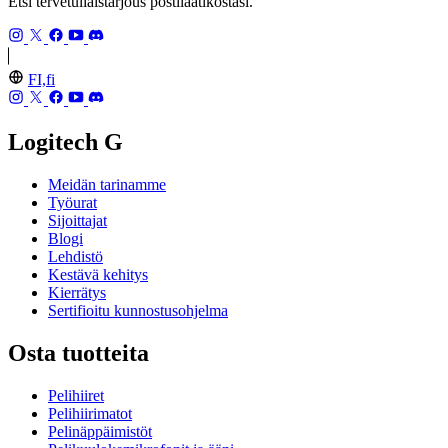
Etsi tervetuliaistarjous postilaatikostasi.
FI,fi
Logitech G
Meidän tarinamme
Työurat
Sijoittajat
Blogi
Lehdistö
Kestävä kehitys
Kierrätys
Sertifioitu kunnostusohjelma
Osta tuotteita
Pelihiiret
Pelihiirimatot
Pelinäppäimistöt