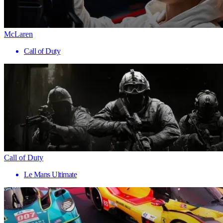
McLaren
Call of Duty
Call of Duty
Le Mans Ultimate