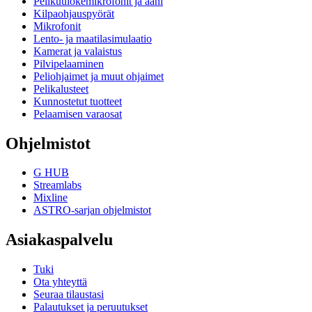
Pelikuulokemikrofonit ja ääni
Kilpaohjauspyörät
Mikrofonit
Lento- ja maatilasimulaatio
Kamerat ja valaistus
Pilvipelaaminen
Peliohjaimet ja muut ohjaimet
Pelikalusteet
Kunnostetut tuotteet
Pelaamisen varaosat
Ohjelmistot
G HUB
Streamlabs
Mixline
ASTRO-sarjan ohjelmistot
Asiakaspalvelu
Tuki
Ota yhteyttä
Seuraa tilaustasi
Palautukset ja peruutukset