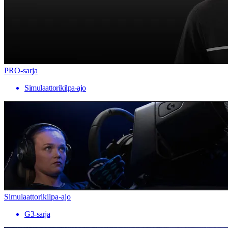
PRO-sarja
Simulaattorikilpa-ajo
Simulaattorikilpa-ajo
G3-sarja