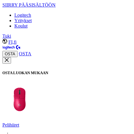
SIIRRY PÄÄSISÄLTÖÖN
Logitech
Yritykset
Koulut
Tuki
FI,fi
OSTA
OSTA
OSTA LUOKAN MUKAAN
Pelihiiret