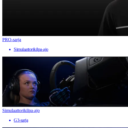
PRO-sarja
Simulaattorikilpa-ajo
Simulaattorikilpa-ajo
G3-sarja