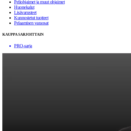
Peliohjaimet ja muut ohjaimet
Huonekalut
Lisävarusteet
Kunnostetut tuotteet
Pelaamisen varaosat
KAUPPA SARJOITTAIN
PRO-sarja