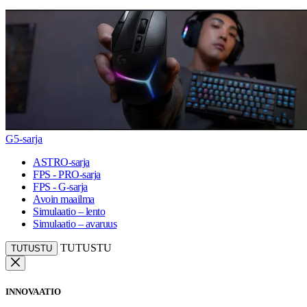
G5-sarja
ASTRO-sarja
FPS - PRO-sarja
FPS - G-sarja
Avoin maailma
Simulaatio – lento
Simulaatio – avaruus
TUTUSTU
TUTUSTU
INNOVAATIO