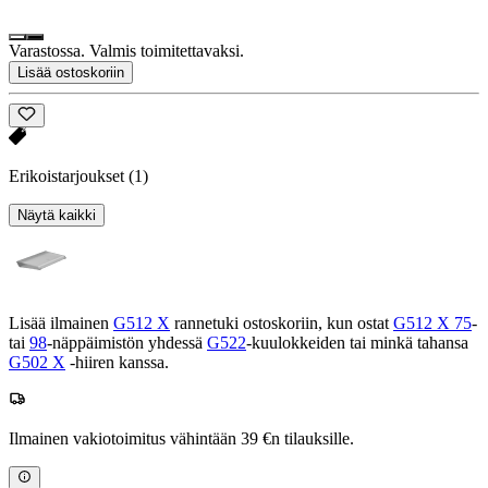
Varastossa. Valmis toimitettavaksi.
Lisää ostoskoriin
Erikoistarjoukset
(1)
Näytä kaikki
Lisää ilmainen
G512 X
rannetuki ostoskoriin, kun ostat
G512 X 75
-
tai
98
-näppäimistön yhdessä
G522
-kuulokkeiden tai minkä tahansa
G502 X
-hiiren kanssa.
Ilmainen vakiotoimitus vähintään 39 €n tilauksille.