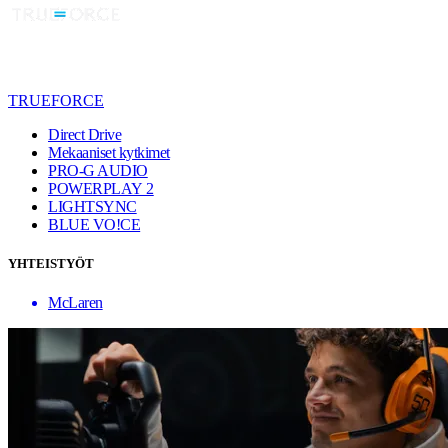
TRUEFORCE
Direct Drive
Mekaaniset kytkimet
PRO-G AUDIO
POWERPLAY 2
LIGHTSYNC
BLUE VO!CE
YHTEISTYÖT
McLaren