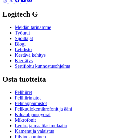
Logitech G
Meidän tarinamme
Työurat
Sijoittajat
Blogi
Lehdistö
Kestävä kehitys
Kierrätys
Sertifioitu kunnostusohjelma
Osta tuotteita
Pelihiiret
Pelihiirimatot
Pelinäppäimistöt
Pelikuulokemikrofonit ja ääni
Kilpaohjauspyörät
Mikrofonit
Lento- ja maatilasimulaatio
Kamerat ja valaistus
Pilvipelaaminen