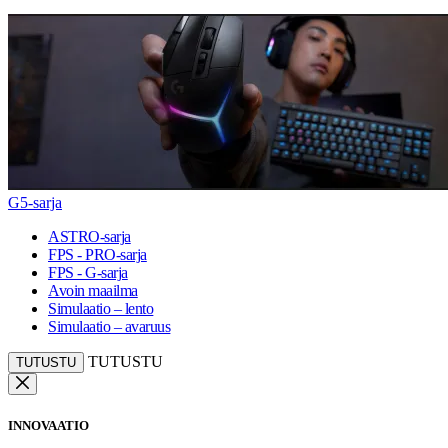
G5-sarja
ASTRO-sarja
FPS - PRO-sarja
FPS - G-sarja
Avoin maailma
Simulaatio – lento
Simulaatio – avaruus
TUTUSTU
TUTUSTU
INNOVAATIO