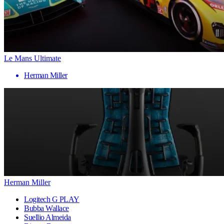
Le Mans Ultimate
Herman Miller
Herman Miller
Logitech G PLAY
Bubba Wallace
Suellio Almeida