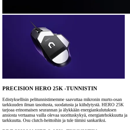
PRECISION HERO 25K -TUNNISTIN
Edistyksellisin pelitunnistimemme saavuttaa mikronin murto-osan
tarkkuuden ilman tasoitusta, suodatusta ja kiihdytystä. HERO 25K
tarjoaa erinomaisen seurannan ja älykkään energiankulutuksen
ansiosta vertaansa vailla olevaa suorituskykyä, energiatehokkuutta ja
tarkkuutta. Osu clutch-heittoihin ja tule tiimisi sankariksi.