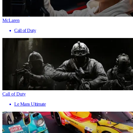
McLaren
Call of Duty
Call of Duty
Le Mans Ultimate