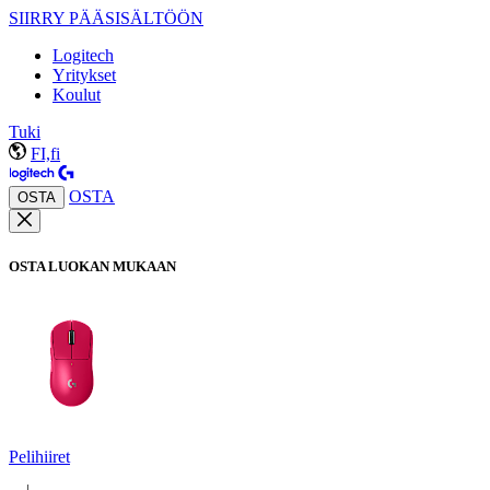
SIIRRY PÄÄSISÄLTÖÖN
Logitech
Yritykset
Koulut
Tuki
FI,fi
OSTA
OSTA
OSTA LUOKAN MUKAAN
Pelihiiret