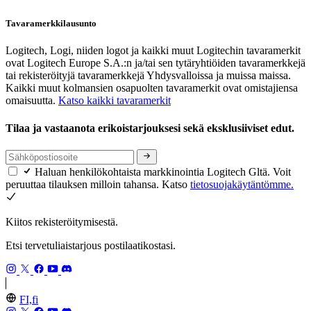
Tavaramerkkilausunto
Logitech, Logi, niiden logot ja kaikki muut Logitechin tavaramerkit
ovat Logitech Europe S.A.:n ja/tai sen tytäryhtiöiden tavaramerkkejä
tai rekisteröityjä tavaramerkkejä Yhdysvalloissa ja muissa maissa.
Kaikki muut kolmansien osapuolten tavaramerkit ovat omistajiensa
omaisuutta.
Katso kaikki tavaramerkit
Tilaa ja vastaanota erikoistarjouksesi sekä eksklusiiviset edut.
Haluan henkilökohtaista markkinointia Logitech Gltä. Voit
peruuttaa tilauksen milloin tahansa. Katso
tietosuojakäytäntömme.
Kiitos rekisteröitymisestä.
Etsi tervetuliaistarjous postilaatikostasi.
FI,fi