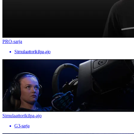
PRO-sarja
Simulaattorikilpa-ajo
Simulaattorikilpa-ajo
G3-sarja