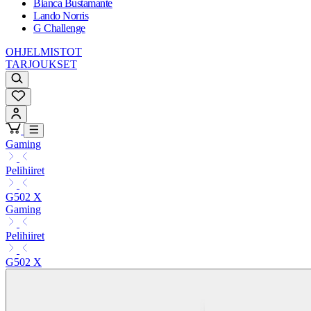
Bianca Bustamante
Lando Norris
G Challenge
OHJELMISTOT
TARJOUKSET
Gaming
Pelihiiret
G502 X
Gaming
Pelihiiret
G502 X