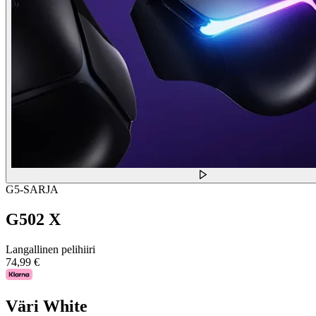
G5-SARJA
G502 X
Langallinen pelihiiri
74,99 €
Väri
White