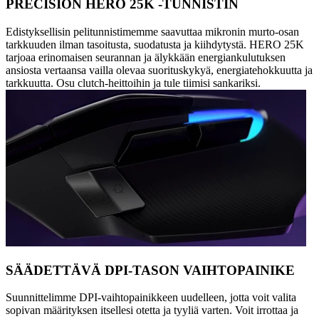
PRECISION HERO 25K -TUNNISTIN
Edistyksellisin pelitunnistimemme saavuttaa mikronin murto-osan
tarkkuuden ilman tasoitusta, suodatusta ja kiihdytystä. HERO 25K
tarjoaa erinomaisen seurannan ja älykkään energiankulutuksen
ansiosta vertaansa vailla olevaa suorituskykyä, energiatehokkuutta ja
tarkkuutta. Osu clutch-heittoihin ja tule tiimisi sankariksi.
SÄÄDETTÄVÄ DPI-TASON VAIHTOPAINIKE
Suunnittelimme DPI-vaihtopainikkeen uudelleen, jotta voit valita
sopivan määrityksen itsellesi otetta ja tyyliä varten. Voit irrottaa ja