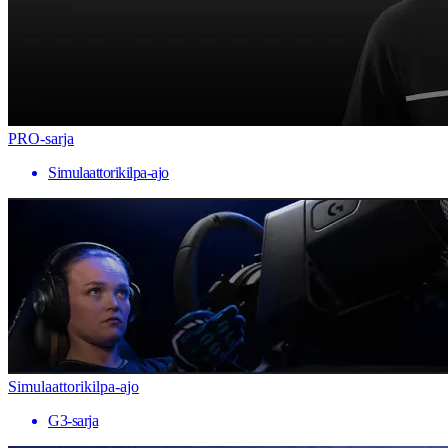
PRO-sarja
Simulaattorikilpa-ajo
Simulaattorikilpa-ajo
G3-sarja