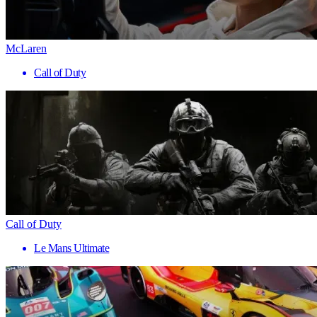
McLaren
Call of Duty
Call of Duty
Le Mans Ultimate