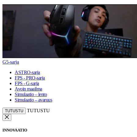
G5-sarja
ASTRO-sarja
FPS - PRO-sarja
FPS - G-sarja
Avoin maailma
Simulaatio – lento
Simulaatio – avaruus
TUTUSTU
TUTUSTU
INNOVAATIO