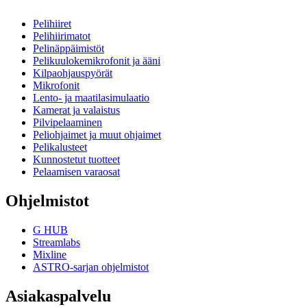
Pelihiiret
Pelihiirimatot
Pelinäppäimistöt
Pelikuulokemikrofonit ja ääni
Kilpaohjauspyörät
Mikrofonit
Lento- ja maatilasimulaatio
Kamerat ja valaistus
Pilvipelaaminen
Peliohjaimet ja muut ohjaimet
Pelikalusteet
Kunnostetut tuotteet
Pelaamisen varaosat
Ohjelmistot
G HUB
Streamlabs
Mixline
ASTRO-sarjan ohjelmistot
Asiakaspalvelu