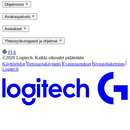
Ohjelmistot
Asiakaspalvelu
Asetukset
Yhteistyökumppanit ja ohjelmat
FI,fi
©2026 Logitech. Kaikki oikeudet pidätetään
Käyttöehdot
Tietosuojakäytäntö
Evästeasetukset
Sivustohakemisto
Logitech