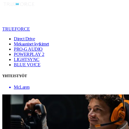
TRUEFORCE
Direct Drive
Mekaaniset kytkimet
PRO-G AUDIO
POWERPLAY 2
LIGHTSYNC
BLUE VO!CE
YHTEISTYÖT
McLaren