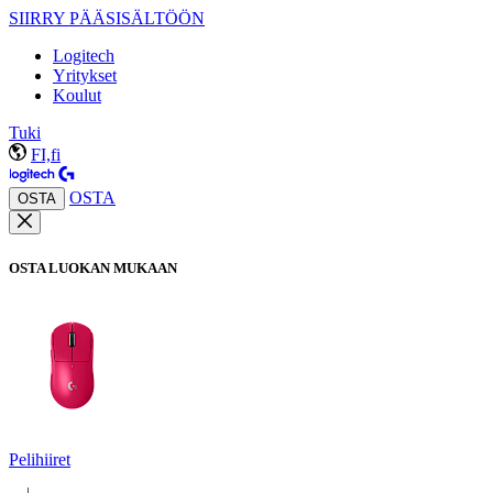
SIIRRY PÄÄSISÄLTÖÖN
Logitech
Yritykset
Koulut
Tuki
FI,fi
OSTA
OSTA
OSTA LUOKAN MUKAAN
Pelihiiret