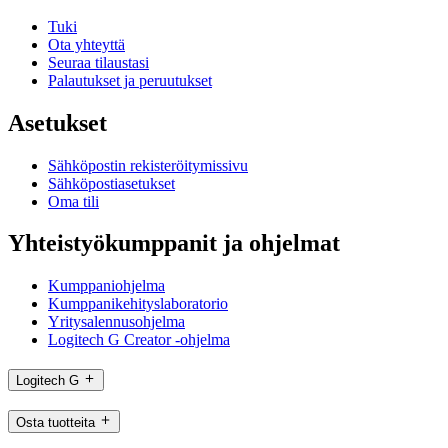
Tuki
Ota yhteyttä
Seuraa tilaustasi
Palautukset ja peruutukset
Asetukset
Sähköpostin rekisteröitymissivu
Sähköpostiasetukset
Oma tili
Yhteistyökumppanit ja ohjelmat
Kumppaniohjelma
Kumppanikehityslaboratorio
Yritysalennusohjelma
Logitech G Creator -ohjelma
Logitech G
Osta tuotteita