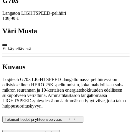
G703
Langaton LIGHTSPEED-pelihiiri
109,99 €
Väri
Musta
Ei käytettävissä
Kuvaus
Logitech G703 LIGHTSPEED -langattomassa pelihiiressä on
edistyksellinen HERO 25K -pelitunnistin, joka mahdollistaa sub-
mikron seurannan ja 10-kertaisen energiatehokkuuden edelliseen
sukupolveen verrattuna. Ammattilaistason langattomassa
LIGHTSPEED-yhteydessä on äärimmäisen lyhyt viive, joka takaa
huippusuorituskyvyn.
Tekniset tiedot ja yhteensopivuus