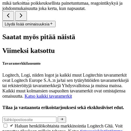
mikä tarkoittaa poikkeuksellista painetuntumaa, reagointikykyä ja
johdonmukaisuutta joka kerta, kun napsautat.
Löydä lisää ominaisuuksia
Saatat myös pitää näistä
Viimeksi katsottu
Tavaramerkkilausunto
Logitech, Logi, niiden logot ja kaikki muut Logitechin tavaramerkit
ovat Logitech Europe S.A.:n ja/tai sen tytäryhtiöiden tavaramerkkejä
tai rekisteröityjä tavaramerkkejä Yhdysvalloissa ja muissa maissa.
Kaikki muut kolmansien osapuolten tavaramerkit ovat omistajiensa
omaisuutta.
Katso kaikki tavaramerkit
Tilaa ja vastaanota erikoistarjouksesi sekä eksklusiiviset edut.
Haluan henkilökohtaista markkinointia Logitech Gltä. Voit