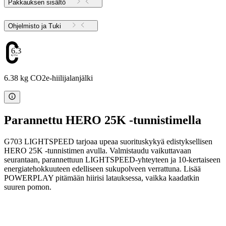
Pakkauksen sisältö
Ohjelmisto ja Tuki
6.38
6.38 kg CO2e-hiilijalanjälki
Parannettu HERO 25K -tunnistimella
G703 LIGHTSPEED tarjoaa upeaa suorituskykyä edistyksellisen
HERO 25K -tunnistimen avulla. Valmistaudu vaikuttavaan
seurantaan, parannettuun LIGHTSPEED-yhteyteen ja 10-kertaiseen
energiatehokkuuteen edelliseen sukupolveen verrattuna. Lisää
POWERPLAY pitämään hiirisi latauksessa, vaikka kaadatkin
suuren pomon.