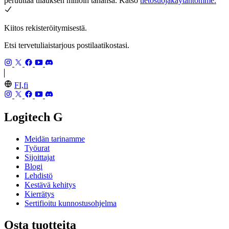
peruuttaa tilauksen milloin tahansa. Katso
tietosuojakäytäntömme.
Kiitos rekisteröitymisestä.
Etsi tervetuliaistarjous postilaatikostasi.
FI,fi
Logitech G
Meidän tarinamme
Työurat
Sijoittajat
Blogi
Lehdistö
Kestävä kehitys
Kierrätys
Sertifioitu kunnostusohjelma
Osta tuotteita