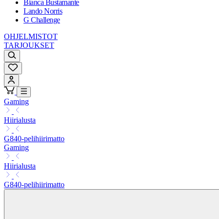
Bianca Bustamante
Lando Norris
G Challenge
OHJELMISTOT
TARJOUKSET
Gaming
Hiirialusta
G840-pelihiirimatto
Gaming
Hiirialusta
G840-pelihiirimatto