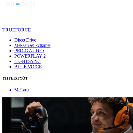
TRUEFORCE
Direct Drive
Mekaaniset kytkimet
PRO-G AUDIO
POWERPLAY 2
LIGHTSYNC
BLUE VO!CE
YHTEISTYÖT
McLaren