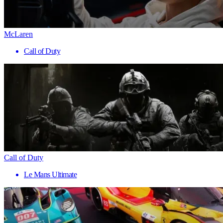
McLaren
Call of Duty
Call of Duty
Le Mans Ultimate