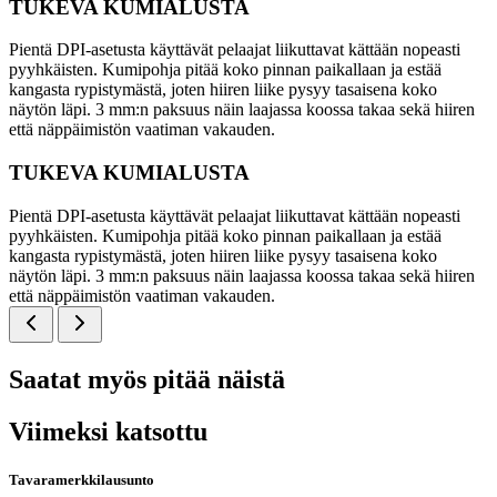
TUKEVA KUMIALUSTA
Pientä DPI-asetusta käyttävät pelaajat liikuttavat kättään nopeasti
pyyhkäisten. Kumipohja pitää koko pinnan paikallaan ja estää
kangasta rypistymästä, joten hiiren liike pysyy tasaisena koko
näytön läpi. 3 mm:n paksuus näin laajassa koossa takaa sekä hiiren
että näppäimistön vaatiman vakauden.
TUKEVA KUMIALUSTA
Pientä DPI-asetusta käyttävät pelaajat liikuttavat kättään nopeasti
pyyhkäisten. Kumipohja pitää koko pinnan paikallaan ja estää
kangasta rypistymästä, joten hiiren liike pysyy tasaisena koko
näytön läpi. 3 mm:n paksuus näin laajassa koossa takaa sekä hiiren
että näppäimistön vaatiman vakauden.
Saatat myös pitää näistä
Viimeksi katsottu
Tavaramerkkilausunto