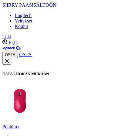
SIIRRY PÄÄSISÄLTÖÖN
Logitech
Yritykset
Koulut
Tuki
FI,fi
OSTA
OSTA
OSTA LUOKAN MUKAAN
Pelihiiret