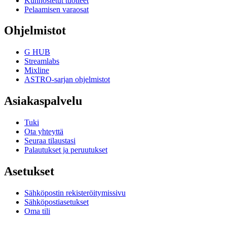
Kunnostetut tuotteet
Pelaamisen varaosat
Ohjelmistot
G HUB
Streamlabs
Mixline
ASTRO-sarjan ohjelmistot
Asiakaspalvelu
Tuki
Ota yhteyttä
Seuraa tilaustasi
Palautukset ja peruutukset
Asetukset
Sähköpostin rekisteröitymissivu
Sähköpostiasetukset
Oma tili