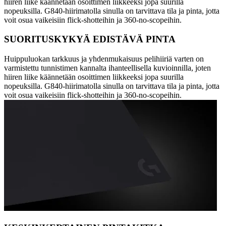
hiiren liike käännetään osoittimen liikkeeksi jopa suurilla
nopeuksilla. G840-hiirimatolla sinulla on tarvittava tila ja pinta, jotta
voit osua vaikeisiin flick-shotteihin ja 360-no-scopeihin.
SUORITUSKYKYÄ EDISTÄVÄ PINTA
Huippuluokan tarkkuus ja yhdenmukaisuus pelihiiriä varten on
varmistettu tunnistimen kannalta ihanteellisella kuvioinnilla, joten
hiiren liike käännetään osoittimen liikkeeksi jopa suurilla
nopeuksilla. G840-hiirimatolla sinulla on tarvittava tila ja pinta, jotta
voit osua vaikeisiin flick-shotteihin ja 360-no-scopeihin.