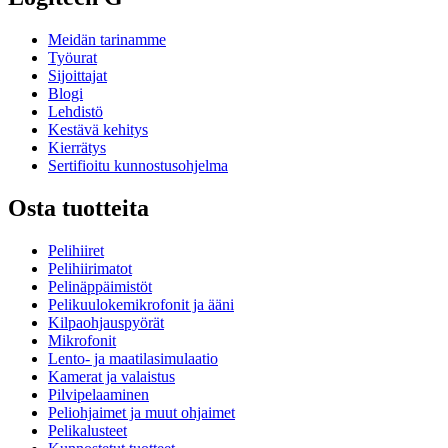
Meidän tarinamme
Työurat
Sijoittajat
Blogi
Lehdistö
Kestävä kehitys
Kierrätys
Sertifioitu kunnostusohjelma
Osta tuotteita
Pelihiiret
Pelihiirimatot
Pelinäppäimistöt
Pelikuulokemikrofonit ja ääni
Kilpaohjauspyörät
Mikrofonit
Lento- ja maatilasimulaatio
Kamerat ja valaistus
Pilvipelaaminen
Peliohjaimet ja muut ohjaimet
Pelikalusteet