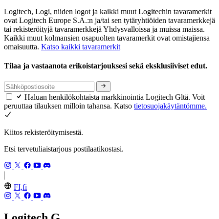
Logitech, Logi, niiden logot ja kaikki muut Logitechin tavaramerkit
ovat Logitech Europe S.A.:n ja/tai sen tytäryhtiöiden tavaramerkkejä
tai rekisteröityjä tavaramerkkejä Yhdysvalloissa ja muissa maissa.
Kaikki muut kolmansien osapuolten tavaramerkit ovat omistajiensa
omaisuutta.
Katso kaikki tavaramerkit
Tilaa ja vastaanota erikoistarjouksesi sekä eksklusiiviset edut.
Haluan henkilökohtaista markkinointia Logitech Gltä. Voit
peruuttaa tilauksen milloin tahansa. Katso
tietosuojakäytäntömme.
Kiitos rekisteröitymisestä.
Etsi tervetuliaistarjous postilaatikostasi.
FI,fi
Logitech G