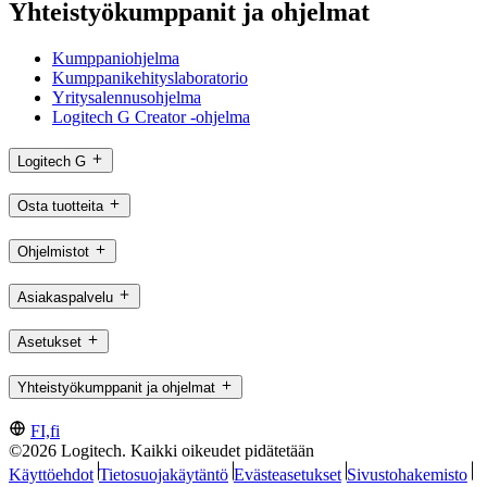
Yhteistyökumppanit ja ohjelmat
Kumppaniohjelma
Kumppanikehityslaboratorio
Yritysalennusohjelma
Logitech G Creator -ohjelma
Logitech G
Osta tuotteita
Ohjelmistot
Asiakaspalvelu
Asetukset
Yhteistyökumppanit ja ohjelmat
FI,fi
©2026 Logitech. Kaikki oikeudet pidätetään
Käyttöehdot
Tietosuojakäytäntö
Evästeasetukset
Sivustohakemisto