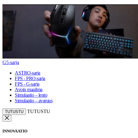
G5-sarja
ASTRO-sarja
FPS - PRO-sarja
FPS - G-sarja
Avoin maailma
Simulaatio – lento
Simulaatio – avaruus
TUTUSTU
TUTUSTU
INNOVAATIO