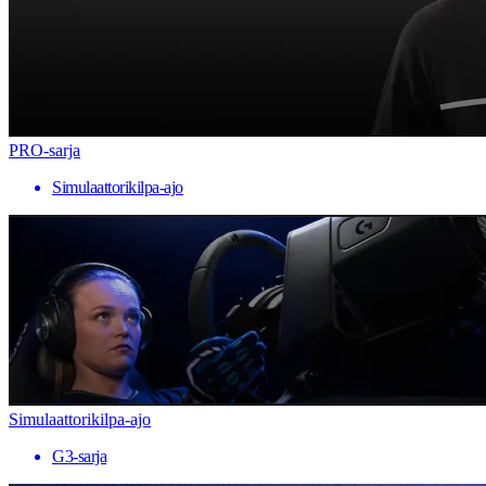
PRO-sarja
Simulaattorikilpa-ajo
Simulaattorikilpa-ajo
G3-sarja