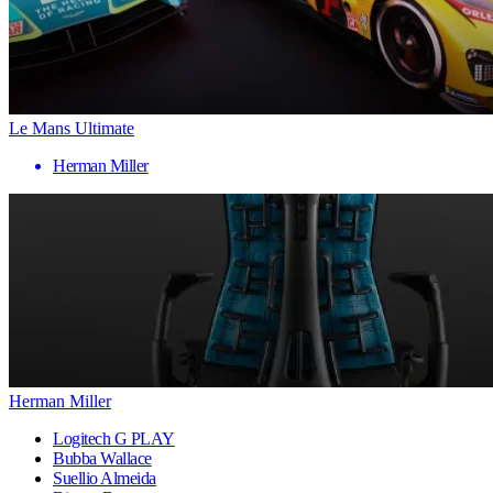
Le Mans Ultimate
Herman Miller
Herman Miller
Logitech G PLAY
Bubba Wallace
Suellio Almeida