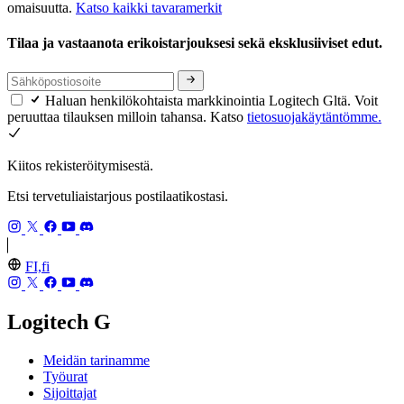
omaisuutta.
Katso kaikki tavaramerkit
Tilaa ja vastaanota erikoistarjouksesi sekä eksklusiiviset edut.
Haluan henkilökohtaista markkinointia Logitech Gltä. Voit
peruuttaa tilauksen milloin tahansa. Katso
tietosuojakäytäntömme.
Kiitos rekisteröitymisestä.
Etsi tervetuliaistarjous postilaatikostasi.
FI,fi
Logitech G
Meidän tarinamme
Työurat
Sijoittajat