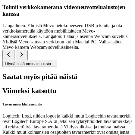
Toimii verkkokamerana videoneuvottelualustojen
kanssa
Langallinen: Yhdistä Mevo tietokoneeseen USB:n kautta ja ota
verkkokameratila käyttöön mobiililaitteen Mevo-
kamerasovelluksella. Langaton: Lataa ja asenna Webcam-sovellus.
Yhdistä Mevo samaan verkkoon kuin Mac tai PC. Valitse sitten
Mevo-kamera Webcam-sovellusalueelta.
Löydä lisää ominaisuuksia
Saatat myös pitää näistä
Viimeksi katsottu
Tavaramerkkilausunto
Logitech, Logi, niiden logot ja kaikki muut Logitechin tavaramerkit
ovat Logitech Europe S.A.:n ja/tai sen tytäryhtiöiden tavaramerkkejä
tai rekisteröityjä tavaramerkkejä Yhdysvalloissa ja muissa maissa.
Kaikki muut kolmansien osapuolten tavaramerkit ovat omistajiensa