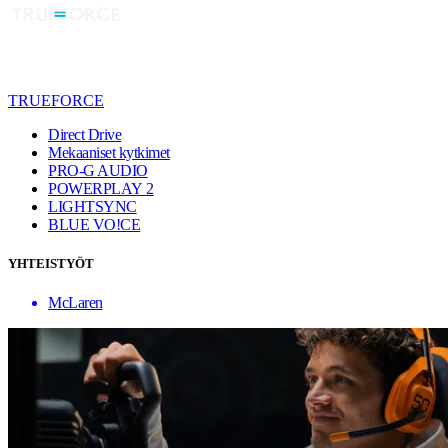
TRUEFORCE
Direct Drive
Mekaaniset kytkimet
PRO-G AUDIO
POWERPLAY 2
LIGHTSYNC
BLUE VO!CE
YHTEISTYÖT
McLaren