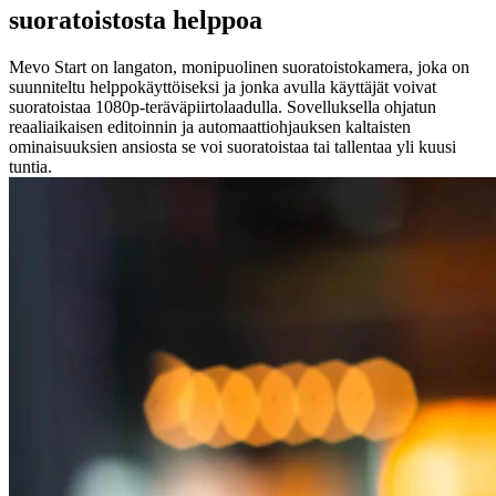
suoratoistosta helppoa
Mevo Start on langaton, monipuolinen suoratoistokamera, joka on
suunniteltu helppokäyttöiseksi ja jonka avulla käyttäjät voivat
suoratoistaa 1080p-teräväpiirtolaadulla. Sovelluksella ohjatun
reaaliaikaisen editoinnin ja automaattiohjauksen kaltaisten
ominaisuuksien ansiosta se voi suoratoistaa tai tallentaa yli kuusi
tuntia.