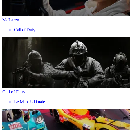
McLaren
Call of Duty
Call of Duty
Le Mans Ultimate