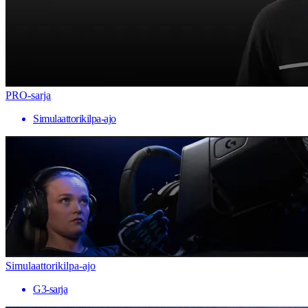
PRO-sarja
Simulaattorikilpa-ajo
Simulaattorikilpa-ajo
G3-sarja