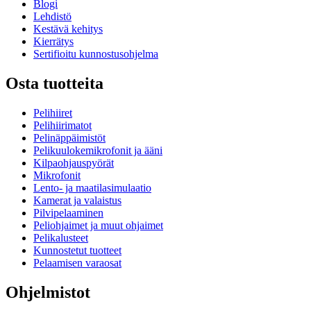
Blogi
Lehdistö
Kestävä kehitys
Kierrätys
Sertifioitu kunnostusohjelma
Osta tuotteita
Pelihiiret
Pelihiirimatot
Pelinäppäimistöt
Pelikuulokemikrofonit ja ääni
Kilpaohjauspyörät
Mikrofonit
Lento- ja maatilasimulaatio
Kamerat ja valaistus
Pilvipelaaminen
Peliohjaimet ja muut ohjaimet
Pelikalusteet
Kunnostetut tuotteet
Pelaamisen varaosat
Ohjelmistot