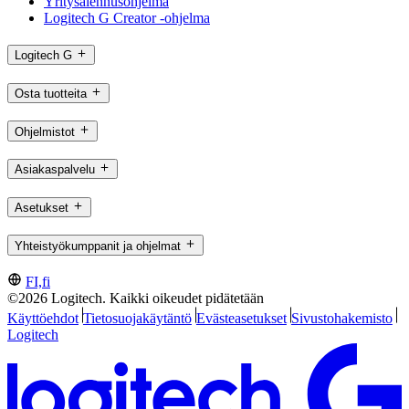
Yritysalennusohjelma
Logitech G Creator -ohjelma
Logitech G
Osta tuotteita
Ohjelmistot
Asiakaspalvelu
Asetukset
Yhteistyökumppanit ja ohjelmat
FI,fi
©2026 Logitech. Kaikki oikeudet pidätetään
Käyttöehdot
Tietosuojakäytäntö
Evästeasetukset
Sivustohakemisto
Logitech