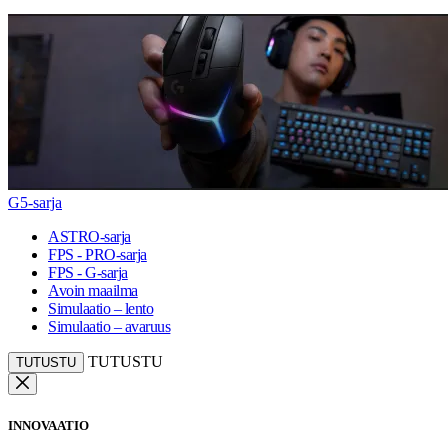
G5-sarja
ASTRO-sarja
FPS - PRO-sarja
FPS - G-sarja
Avoin maailma
Simulaatio – lento
Simulaatio – avaruus
TUTUSTU
TUTUSTU
INNOVAATIO