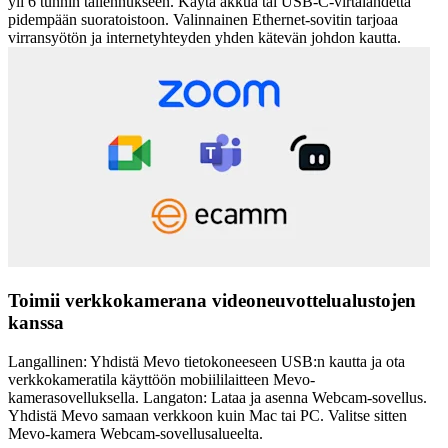
yli 6 tunnin tallennukseen. Käytä akkua tai USB-C-virtalähdettä
pidempään suoratoistoon. Valinnainen Ethernet-sovitin tarjoaa
virransyötön ja internetyhteyden yhden kätevän johdon kautta.
Toimii verkkokamerana videoneuvottelualustojen
kanssa
Langallinen: Yhdistä Mevo tietokoneeseen USB:n kautta ja ota
verkkokameratila käyttöön mobiililaitteen Mevo-
kamerasovelluksella. Langaton: Lataa ja asenna Webcam-sovellus.
Yhdistä Mevo samaan verkkoon kuin Mac tai PC. Valitse sitten
Mevo-kamera Webcam-sovellusalueelta.