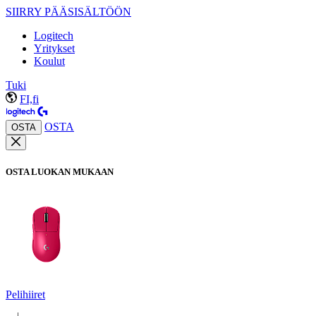
SIIRRY PÄÄSISÄLTÖÖN
Logitech
Yritykset
Koulut
Tuki
FI,fi
OSTA
OSTA
OSTA LUOKAN MUKAAN
Pelihiiret