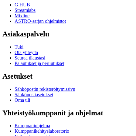
G HUB
Streamlabs
Mixline
ASTRO-sarjan ohjelmistot
Asiakaspalvelu
Tuki
Ota yhteyttä
Seuraa tilaustasi
Palautukset ja peruutukset
Asetukset
Sähköpostin rekisteröitymissivu
Sähköpostiasetukset
Oma tili
Yhteistyökumppanit ja ohjelmat
Kumppaniohjelma
Kumppanikehityslaboratorio