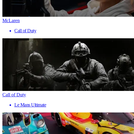
McLaren
Call of Duty
Call of Duty
Le Mans Ultimate