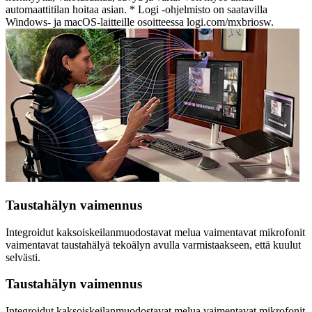
automaattitilan hoitaa asian. * Logi -ohjelmisto on saatavilla
Windows- ja macOS-laitteille osoitteessa logi.com/mxbriosw.
Taustahälyn vaimennus
Integroidut kaksoiskeilanmuodostavat melua vaimentavat mikrofonit
vaimentavat taustahälyä tekoälyn avulla varmistaakseen, että kuulut
selvästi.
Taustahälyn vaimennus
Integroidut kaksoiskeilanmuodostavat melua vaimentavat mikrofonit