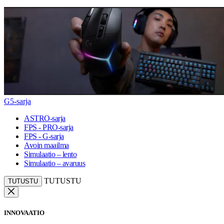
G5-sarja
ASTRO-sarja
FPS - PRO-sarja
FPS - G-sarja
Avoin maailma
Simulaatio – lento
Simulaatio – avaruus
TUTUSTU
TUTUSTU
INNOVAATIO