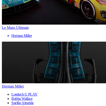
Le Mans Ultimate
Herman Miller
Herman Miller
Logitech G PLAY
Bubba Wallace
Suellio Almeida