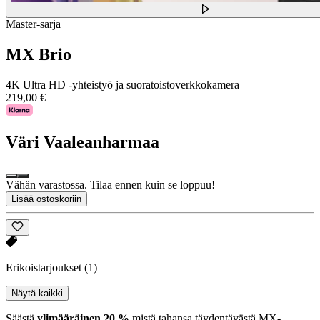
Master-sarja
MX Brio
4K Ultra HD -yhteistyö ja suoratoistoverkkokamera
219,00 €
Väri
Vaaleanharmaa
Vähän varastossa. Tilaa ennen kuin se loppuu!
Lisää ostoskoriin
Erikoistarjoukset
(1)
Näytä kaikki
Säästä
ylimääräinen 20 %
mistä tahansa täydentävästä MX-