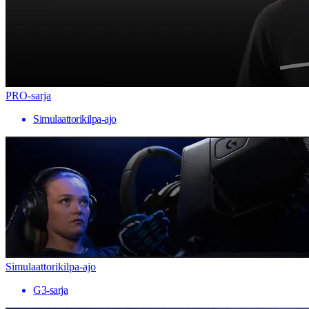
PRO-sarja
Simulaattorikilpa-ajo
Simulaattorikilpa-ajo
G3-sarja