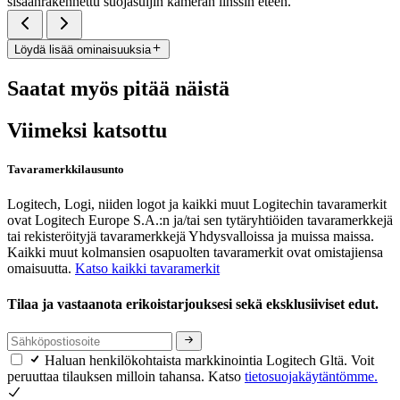
sisäänrakennettu suojasuljin kameran linssin eteen.
Löydä lisää ominaisuuksia
Saatat myös pitää näistä
Viimeksi katsottu
Tavaramerkkilausunto
Logitech, Logi, niiden logot ja kaikki muut Logitechin tavaramerkit
ovat Logitech Europe S.A.:n ja/tai sen tytäryhtiöiden tavaramerkkejä
tai rekisteröityjä tavaramerkkejä Yhdysvalloissa ja muissa maissa.
Kaikki muut kolmansien osapuolten tavaramerkit ovat omistajiensa
omaisuutta.
Katso kaikki tavaramerkit
Tilaa ja vastaanota erikoistarjouksesi sekä eksklusiiviset edut.
Haluan henkilökohtaista markkinointia Logitech Gltä. Voit
peruuttaa tilauksen milloin tahansa. Katso
tietosuojakäytäntömme.