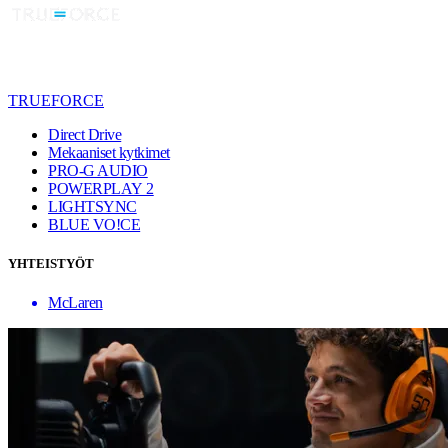
TRUEFORCE
Direct Drive
Mekaaniset kytkimet
PRO-G AUDIO
POWERPLAY 2
LIGHTSYNC
BLUE VO!CE
YHTEISTYÖT
McLaren