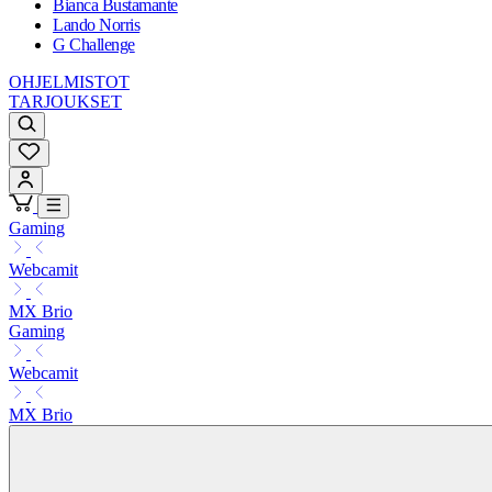
Bianca Bustamante
Lando Norris
G Challenge
OHJELMISTOT
TARJOUKSET
Gaming
Webcamit
MX Brio
Gaming
Webcamit
MX Brio