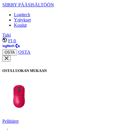
SIIRRY PÄÄSISÄLTÖÖN
Logitech
Yritykset
Koulut
Tuki
FI,fi
OSTA
OSTA
OSTA LUOKAN MUKAAN
Pelihiiret