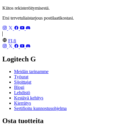
Kiitos rekisteröitymisestä.
Etsi tervetuliaistarjous postilaatikostasi.
FI,fi
Logitech G
Meidän tarinamme
Työurat
Sijoittajat
Blogi
Lehdistö
Kestävä kehitys
Kierrätys
Sertifioitu kunnostusohjelma
Osta tuotteita