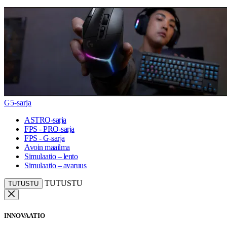
G5-sarja
ASTRO-sarja
FPS - PRO-sarja
FPS - G-sarja
Avoin maailma
Simulaatio – lento
Simulaatio – avaruus
TUTUSTU
TUTUSTU
INNOVAATIO