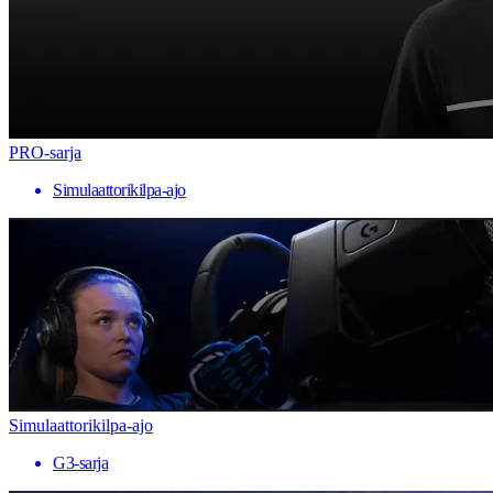
PRO-sarja
Simulaattorikilpa-ajo
Simulaattorikilpa-ajo
G3-sarja