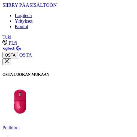
SIIRRY PÄÄSISÄLTÖÖN
Logitech
Yritykset
Koulut
Tuki
FI,fi
OSTA
OSTA
OSTA LUOKAN MUKAAN
Pelihiiret