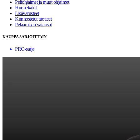
Peliohjaimet ja muut ohjaimet
Huonekalut
Lisävarusteet
Kunnostetut tuotteet
Pelaamisen varaosat
KAUPPA SARJOITTAIN
PRO-sarja