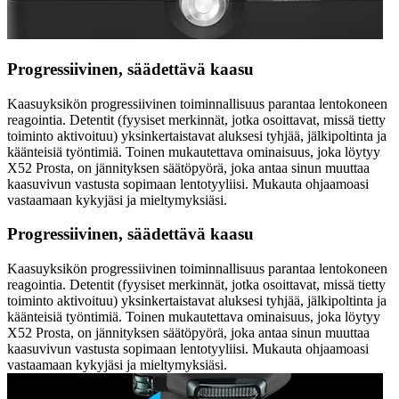
Progressiivinen, säädettävä kaasu
Kaasuyksikön progressiivinen toiminnallisuus parantaa lentokoneen
reagointia. Detentit (fyysiset merkinnät, jotka osoittavat, missä tietty
toiminto aktivoituu) yksinkertaistavat aluksesi tyhjää, jälkipoltinta ja
käänteisiä työntimiä. Toinen mukautettava ominaisuus, joka löytyy
X52 Prosta, on jännityksen säätöpyörä, joka antaa sinun muuttaa
kaasuvivun vastusta sopimaan lentotyyliisi. Mukauta ohjaamoasi
vastaamaan kykyjäsi ja mieltymyksiäsi.
Progressiivinen, säädettävä kaasu
Kaasuyksikön progressiivinen toiminnallisuus parantaa lentokoneen
reagointia. Detentit (fyysiset merkinnät, jotka osoittavat, missä tietty
toiminto aktivoituu) yksinkertaistavat aluksesi tyhjää, jälkipoltinta ja
käänteisiä työntimiä. Toinen mukautettava ominaisuus, joka löytyy
X52 Prosta, on jännityksen säätöpyörä, joka antaa sinun muuttaa
kaasuvivun vastusta sopimaan lentotyyliisi. Mukauta ohjaamoasi
vastaamaan kykyjäsi ja mieltymyksiäsi.