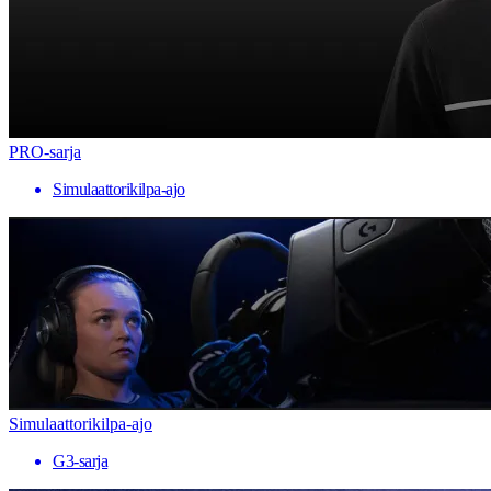
PRO-sarja
Simulaattorikilpa-ajo
Simulaattorikilpa-ajo
G3-sarja