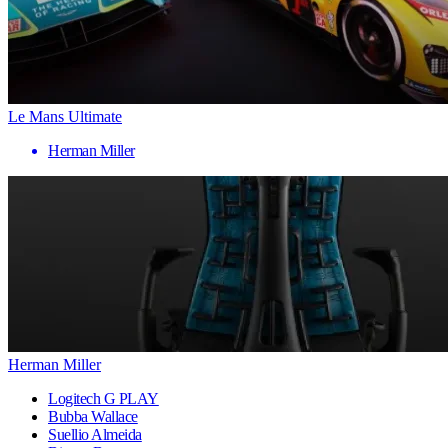
Le Mans Ultimate
Herman Miller
Herman Miller
Logitech G PLAY
Bubba Wallace
Suellio Almeida