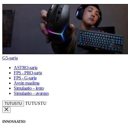
G5-sarja
ASTRO-sarja
FPS - PRO-sarja
FPS - G-sarja
Avoin maailma
Simulaatio – lento
Simulaatio – avaruus
TUTUSTU
TUTUSTU
INNOVAATIO