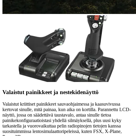
Valaistut painikkeet ja nestekidenäyttö
Valaistut kriittiset painikkeet sauvaohjaimessa ja kaasuvivussa
kertovat sinulle, mitä painaa, kun aika on kortilla. Parannettu LCD-
näyttö, jossa on säädettävä taustavalo, antaa sinulle tietoa
painikekonfiguraatioistasi yhdellä silmäyksellä, plus uusi kyky
tarkastella ja vuorovaikuttaa pelin radiopinojen tietojen kanssa
suosituimmissa lentosimulaattoripeleissä, kuten FSX, X-Plane,