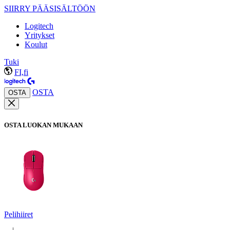
SIIRRY PÄÄSISÄLTÖÖN
Logitech
Yritykset
Koulut
Tuki
FI,fi
OSTA
OSTA
OSTA LUOKAN MUKAAN
Pelihiiret