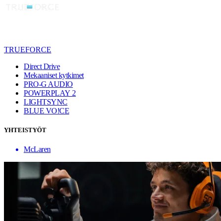
TRUEFORCE
Direct Drive
Mekaaniset kytkimet
PRO-G AUDIO
POWERPLAY 2
LIGHTSYNC
BLUE VO!CE
YHTEISTYÖT
McLaren