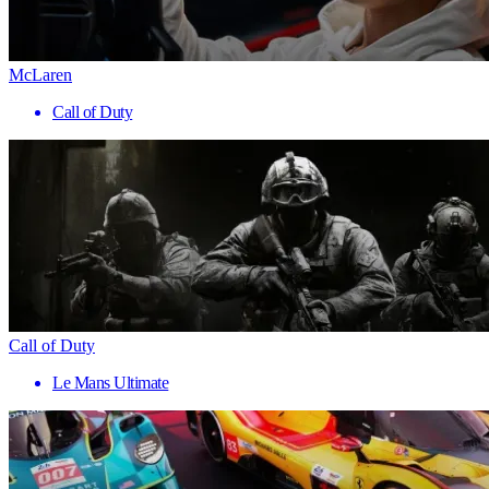
McLaren
Call of Duty
Call of Duty
Le Mans Ultimate