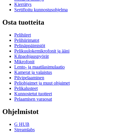
Kierrätys
Sertifioitu kunnostusohjelma
Osta tuotteita
Pelihiiret
Pelihiirimatot
Pelinäppäimistöt
Pelikuulokemikrofonit ja ääni
Kilpaohjauspyörät
Mikrofonit
Lento- ja maatilasimulaatio
Kamerat ja valaistus
Pilvipelaaminen
Peliohjaimet ja muut ohjaimet
Pelikalusteet
Kunnostetut tuotteet
Pelaamisen varaosat
Ohjelmistot
G HUB
Streamlabs