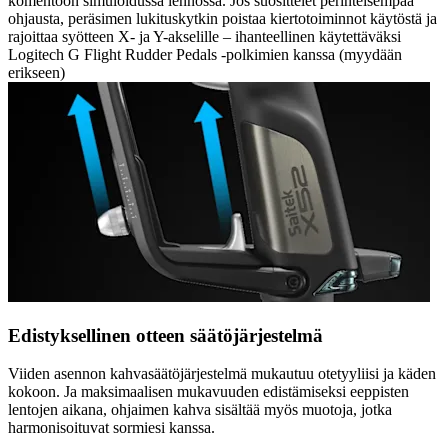
komentoon simuloidussa lennossa. Jos suosittelet perinteisempää
ohjausta, peräsimen lukituskytkin poistaa kiertotoiminnot käytöstä ja
rajoittaa syötteen X- ja Y-akselille – ihanteellinen käytettäväksi
Logitech G Flight Rudder Pedals -polkimien kanssa (myydään
erikseen)
Edistyksellinen otteen säätöjärjestelmä
Viiden asennon kahvasäätöjärjestelmä mukautuu otetyyliisi ja käden
kokoon. Ja maksimaalisen mukavuuden edistämiseksi eeppisten
lentojen aikana, ohjaimen kahva sisältää myös muotoja, jotka
harmonisoituvat sormiesi kanssa.