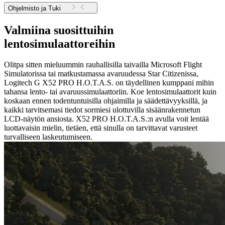
Ohjelmisto ja Tuki
Valmiina suosittuihin
lentosimulaattoreihin
Olitpa sitten mieluummin rauhallisilla taivailla Microsoft Flight
Simulatorissa tai matkustamassa avaruudessa Star Citizenissa,
Logitech G X52 PRO H.O.T.A.S. on täydellinen kumppani mihin
tahansa lento- tai avaruussimulaattoriin. Koe lentosimulaattorit kuin
koskaan ennen todentuntuisilla ohjaimilla ja säädettävyyksillä, ja
kaikki tarvitsemasi tiedot sormiesi ulottuvilla sisäänrakennetun
LCD-näytön ansiosta. X52 PRO H.O.T.A.S.:n avulla voit lentää
luottavaisin mielin, tietäen, että sinulla on tarvittavat varusteet
turvalliseen laskeutumiseen.