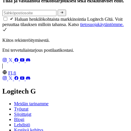
Tilaa ja vastaanota erikoistarjouksesi sekä eksklusiiviset edut.
Haluan henkilökohtaista markkinointia Logitech Gltä. Voit
peruuttaa tilauksen milloin tahansa. Katso
tietosuojakäytäntömme.
Kiitos rekisteröitymisestä.
Etsi tervetuliaistarjous postilaatikostasi.
FI,fi
Logitech G
Meidän tarinamme
Työurat
Sijoittajat
Blogi
Lehdistö
Kestävä kehitys