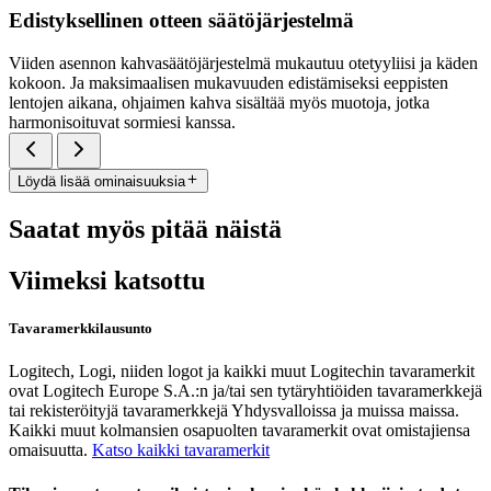
Edistyksellinen otteen säätöjärjestelmä
Viiden asennon kahvasäätöjärjestelmä mukautuu otetyyliisi ja käden
kokoon. Ja maksimaalisen mukavuuden edistämiseksi eeppisten
lentojen aikana, ohjaimen kahva sisältää myös muotoja, jotka
harmonisoituvat sormiesi kanssa.
Löydä lisää ominaisuuksia
Saatat myös pitää näistä
Viimeksi katsottu
Tavaramerkkilausunto
Logitech, Logi, niiden logot ja kaikki muut Logitechin tavaramerkit
ovat Logitech Europe S.A.:n ja/tai sen tytäryhtiöiden tavaramerkkejä
tai rekisteröityjä tavaramerkkejä Yhdysvalloissa ja muissa maissa.
Kaikki muut kolmansien osapuolten tavaramerkit ovat omistajiensa
omaisuutta.
Katso kaikki tavaramerkit