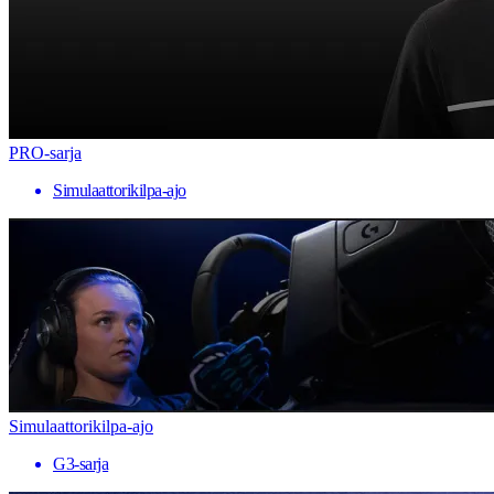
PRO-sarja
Simulaattorikilpa-ajo
Simulaattorikilpa-ajo
G3-sarja