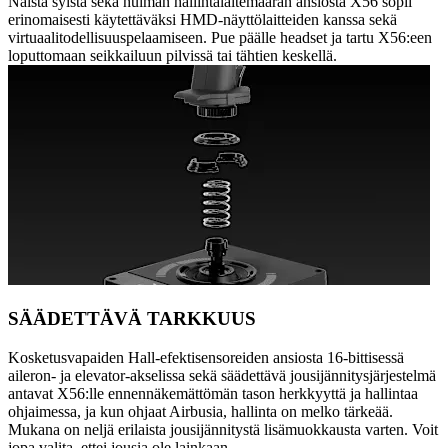
Näistä syistä sekä huiman hallintalaitemäärän ansiosta X56 sopii
erinomaisesti käytettäväksi HMD-näyttölaitteiden kanssa sekä
virtuaalitodellisuuspelaamiseen. Pue päälle headset ja tartu X56:een
loputtomaan seikkailuun pilvissä tai tähtien keskellä.
SÄÄDETTÄVÄ TARKKUUS
Kosketusvapaiden Hall-efektisensoreiden ansiosta 16-bittisessä
aileron- ja elevator-akselissa sekä säädettävä jousijännitysjärjestelmä
antavat X56:lle ennennäkemättömän tason herkkyyttä ja hallintaa
ohjaimessa, ja kun ohjaat Airbusia, hallinta on melko tärkeää.
Mukana on neljä erilaista jousijännitystä lisämuokkausta varten. Voit
jopa valita, ettei jousia ole lainkaan.