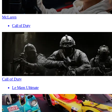
McLaren
Call of Duty
Call of Duty
Le Mans Ultimate