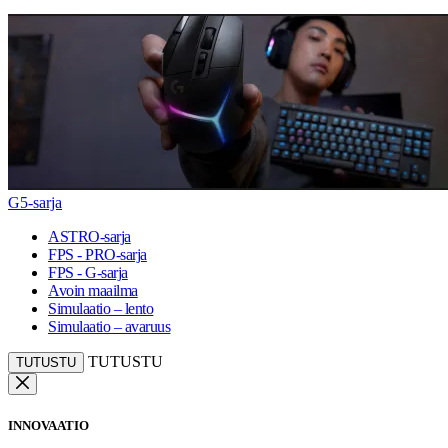
G5-sarja
ASTRO-sarja
FPS - PRO-sarja
FPS - G-sarja
Avoin maailma
Simulaatio – lento
Simulaatio – avaruus
TUTUSTU
TUTUSTU
INNOVAATIO