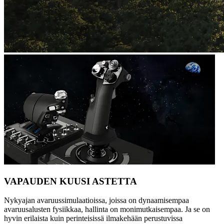
VAPAUDEN KUUSI ASTETTA
Nykyajan avaruussimulaatioissa, joissa on dynaamisempaa
avaruusalusten fysiikkaa, hallinta on monimutkaisempaa. Ja se on
hyvin erilaista kuin perinteisissä ilmakehään perustuvissa