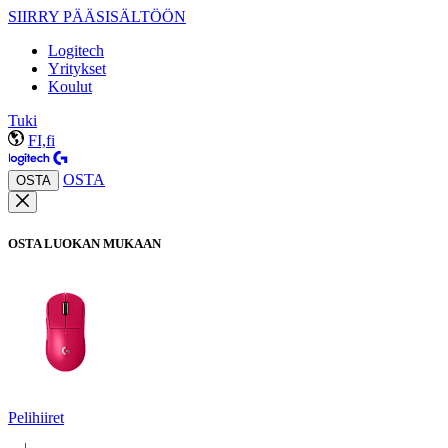
SIIRRY PÄÄSISÄLTÖÖN
Logitech
Yritykset
Koulut
Tuki
FI,fi
OSTA
OSTA
OSTA LUOKAN MUKAAN
Pelihiiret