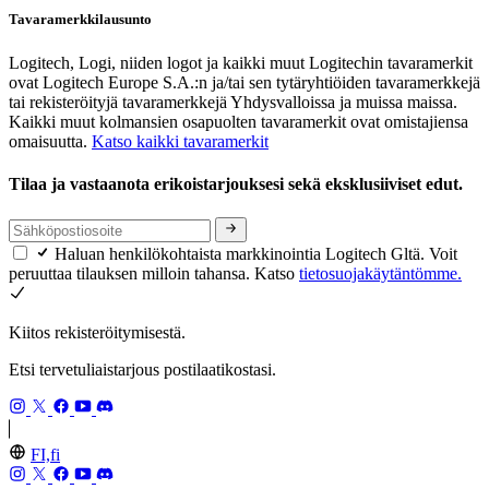
Tavaramerkkilausunto
Logitech, Logi, niiden logot ja kaikki muut Logitechin tavaramerkit
ovat Logitech Europe S.A.:n ja/tai sen tytäryhtiöiden tavaramerkkejä
tai rekisteröityjä tavaramerkkejä Yhdysvalloissa ja muissa maissa.
Kaikki muut kolmansien osapuolten tavaramerkit ovat omistajiensa
omaisuutta.
Katso kaikki tavaramerkit
Tilaa ja vastaanota erikoistarjouksesi sekä eksklusiiviset edut.
Haluan henkilökohtaista markkinointia Logitech Gltä. Voit
peruuttaa tilauksen milloin tahansa. Katso
tietosuojakäytäntömme.
Kiitos rekisteröitymisestä.
Etsi tervetuliaistarjous postilaatikostasi.
FI,fi