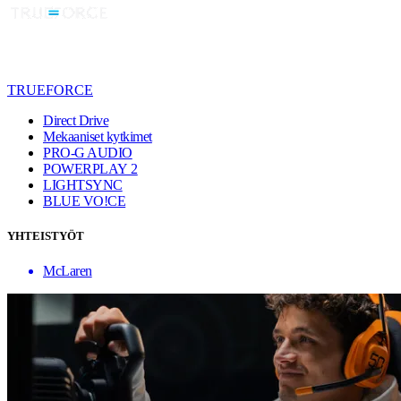
TRUEFORCE
Direct Drive
Mekaaniset kytkimet
PRO-G AUDIO
POWERPLAY 2
LIGHTSYNC
BLUE VO!CE
YHTEISTYÖT
McLaren