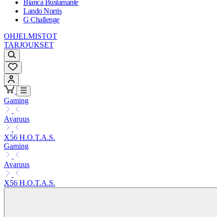
Bianca Bustamante
Lando Norris
G Challenge
OHJELMISTOT
TARJOUKSET
Gaming
Avaruus
X56 H.O.T.A.S.
Gaming
Avaruus
X56 H.O.T.A.S.