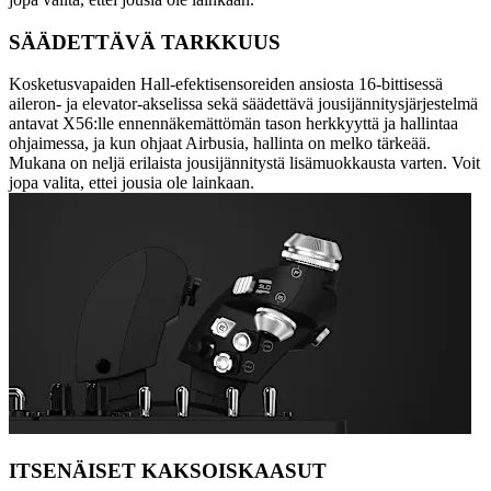
SÄÄDETTÄVÄ TARKKUUS
Kosketusvapaiden Hall-efektisensoreiden ansiosta 16-bittisessä
aileron- ja elevator-akselissa sekä säädettävä jousijännitysjärjestelmä
antavat X56:lle ennennäkemättömän tason herkkyyttä ja hallintaa
ohjaimessa, ja kun ohjaat Airbusia, hallinta on melko tärkeää.
Mukana on neljä erilaista jousijännitystä lisämuokkausta varten. Voit
jopa valita, ettei jousia ole lainkaan.
ITSENÄISET KAKSOISKAASUT