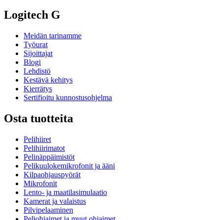
Logitech G
Meidän tarinamme
Työurat
Sijoittajat
Blogi
Lehdistö
Kestävä kehitys
Kierrätys
Sertifioitu kunnostusohjelma
Osta tuotteita
Pelihiiret
Pelihiirimatot
Pelinäppäimistöt
Pelikuulokemikrofonit ja ääni
Kilpaohjauspyörät
Mikrofonit
Lento- ja maatilasimulaatio
Kamerat ja valaistus
Pilvipelaaminen
Peliohjaimet ja muut ohjaimet