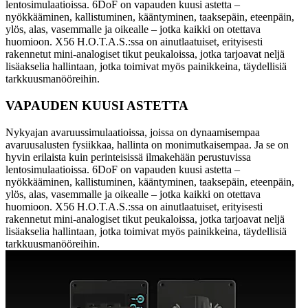
lentosimulaatioissa. 6DoF on vapauden kuusi astetta –
nyökkääminen, kallistuminen, kääntyminen, taaksepäin, eteenpäin,
ylös, alas, vasemmalle ja oikealle – jotka kaikki on otettava
huomioon. X56 H.O.T.A.S.:ssa on ainutlaatuiset, erityisesti
rakennetut mini-analogiset tikut peukaloissa, jotka tarjoavat neljä
lisäakselia hallintaan, jotka toimivat myös painikkeina, täydellisiä
tarkkuusmanööreihin.
VAPAUDEN KUUSI ASTETTA
Nykyajan avaruussimulaatioissa, joissa on dynaamisempaa
avaruusalusten fysiikkaa, hallinta on monimutkaisempaa. Ja se on
hyvin erilaista kuin perinteisissä ilmakehään perustuvissa
lentosimulaatioissa. 6DoF on vapauden kuusi astetta –
nyökkääminen, kallistuminen, kääntyminen, taaksepäin, eteenpäin,
ylös, alas, vasemmalle ja oikealle – jotka kaikki on otettava
huomioon. X56 H.O.T.A.S.:ssa on ainutlaatuiset, erityisesti
rakennetut mini-analogiset tikut peukaloissa, jotka tarjoavat neljä
lisäakselia hallintaan, jotka toimivat myös painikkeina, täydellisiä
tarkkuusmanööreihin.