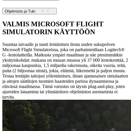
Ohjelmisto ja Tuki
VALMIS MICROSOFT FLIGHT
SIMULATORIN KÄYTTÖÖN
Suuntaa taivaalle ja nauti lentämisen ilosta uuden sukupolven
Microsoft Flight Simulatorissa, joka on parhaimmillaan Logitech®
G -lentolaitteilla. Matkusta ympäri maailman ja näe pienimmätkin
yksityiskohdat: mukana on muuan muassa yli 37 000 lentokenttää, 2
miljoonaa kaupunkia, 1,5 miljardia rakennusta, oikeita vuoria, teitä,
puita (2 biljoonaa niistä), jokia, eläimiä, liikennettä ja paljon muuta.
Testaa lentäjän taitojasi yölentämisen, ilman ajantasaisen simulaation
ja aitojen säätilojen tuomien haasteiden parissa dynaamisessa ja
elävässä maailmassa. Tämä varustus on täysin plug-and-play, joten
ajureiden lataamista tai ylimääräisen ohjelmiston asentamista ei
tarvita.