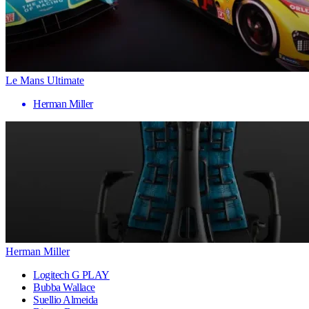
Le Mans Ultimate
Herman Miller
Herman Miller
Logitech G PLAY
Bubba Wallace
Suellio Almeida