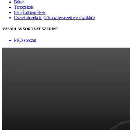
Bútor
Tartozékok
Felújított termékek
Cseretartozékok játékhoz tervezett eszközökhöz
VÁSÁRLÁS SOROZAT SZERINT
PRO sorozat