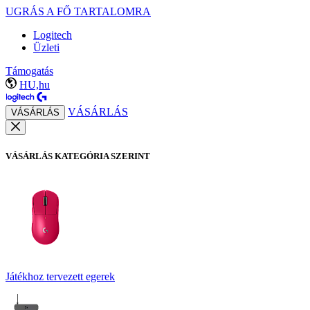
UGRÁS A FŐ TARTALOMRA
Logitech
Üzleti
Támogatás
HU,hu
VÁSÁRLÁS
VÁSÁRLÁS
VÁSÁRLÁS KATEGÓRIA SZERINT
Játékhoz tervezett egerek