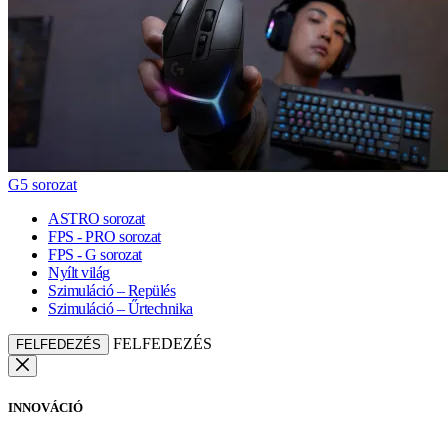
G5 sorozat
ASTRO sorozat
FPS - PRO sorozat
FPS - G sorozat
Nyílt világ
Szimuláció – Repülés
Szimuláció – Űrtechnika
FELFEDEZÉS
FELFEDEZÉS
INNOVÁCIÓ