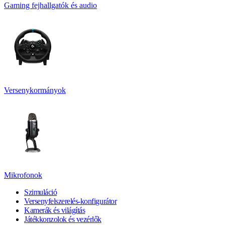
Gaming fejhallgatók és audio
Versenykormányok
Mikrofonok
Szimuláció
Versenyfelszerelés-konfigurátor
Kamerák és világítás
Játékkonzolok és vezérlők