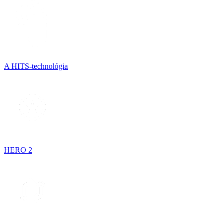
A HITS-technológia
HERO 2