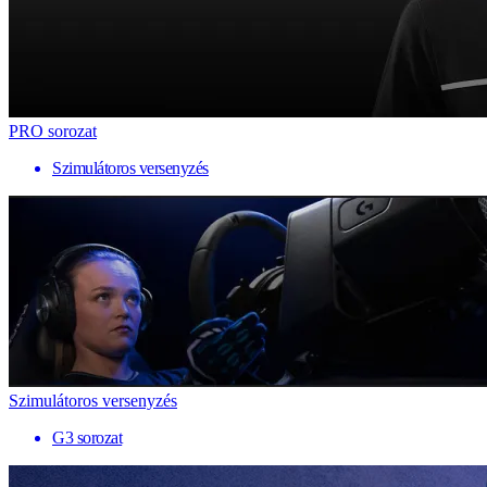
PRO sorozat
Szimulátoros versenyzés
Szimulátoros versenyzés
G3 sorozat