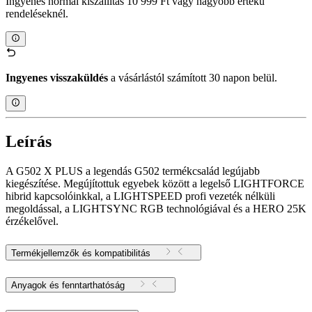
Ingyenes normál kiszállítás 10 999 Ft vagy nagyobb értékű
rendeléseknél.
Ingyenes visszaküldés
a vásárlástól számított 30 napon belül.
Leírás
A G502 X PLUS a legendás G502 termékcsalád legújabb
kiegészítése. Megújítottuk egyebek között a legelső LIGHTFORCE
hibrid kapcsolóinkkal, a LIGHTSPEED profi vezeték nélküli
megoldással, a LIGHTSYNC RGB technológiával és a HERO 25K
érzékelővel.
Termékjellemzők és kompatibilitás
Anyagok és fenntarthatóság