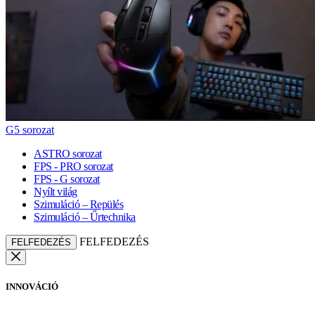
G5 sorozat
ASTRO sorozat
FPS - PRO sorozat
FPS - G sorozat
Nyílt világ
Szimuláció – Repülés
Szimuláció – Űrtechnika
FELFEDEZÉS
FELFEDEZÉS
INNOVÁCIÓ