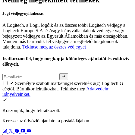
Nemrég megtekintett termékek
Jogi védjegynyilatkozat
A Logitech, a Logi, logóik és az összes többi Logitech védjegy a
Logitech Europe S.A. és/vagy leányvállalatainak védjegye vagy
bejegyzett védjegye az Egyesült Államokban és más országokban.
Minden más harmadik fél védjegye a megfelelő tulajdonosok
tulajdona.
Tekintse meg az összes védjegyet
Iratkozzon fel, hogy megkapja különleges ajánlatát és exkluzív
előnyeit.
Személyre szabott marketinget szeretnék a(z) Logitech G
cégtől. Bármikor leiratkozhat. Tekintse meg
Adatvédelmi
irányelveinket.
Köszönjük, hogy feliratkozott.
Keresse az üdvözlő ajánlatot a postaládájában.