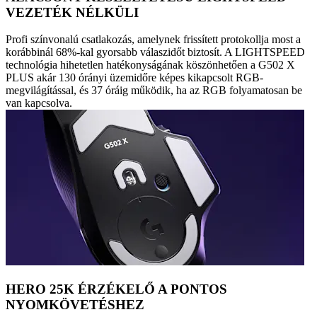
VEZETÉK NÉLKÜLI
Profi színvonalú csatlakozás, amelynek frissített protokollja most a
korábbinál 68%-kal gyorsabb válaszidőt biztosít. A LIGHTSPEED
technológia hihetetlen hatékonyságának köszönhetően a G502 X
PLUS akár 130 órányi üzemidőre képes kikapcsolt RGB-
megvilágítással, és 37 óráig működik, ha az RGB folyamatosan be
van kapcsolva.
HERO 25K ÉRZÉKELŐ A PONTOS
NYOMKÖVETÉSHEZ