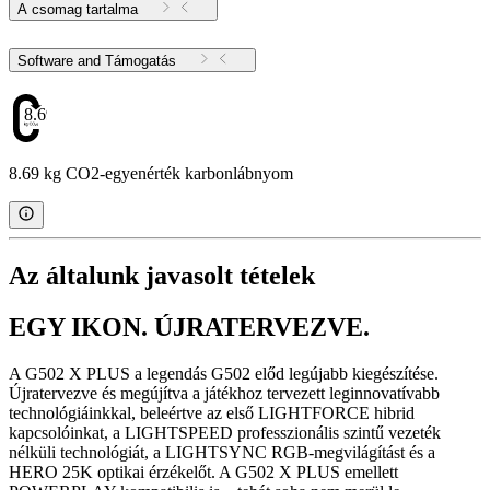
A csomag tartalma
Software and Támogatás
8.69
8.69 kg CO2-egyenérték karbonlábnyom
Az általunk javasolt tételek
EGY IKON. ÚJRATERVEZVE.
A G502 X PLUS a legendás G502 előd legújabb kiegészítése.
Újratervezve és megújítva a játékhoz tervezett leginnovatívabb
technológiáinkkal, beleértve az első LIGHTFORCE hibrid
kapcsolóinkat, a LIGHTSPEED professzionális szintű vezeték
nélküli technológiát, a LIGHTSYNC RGB-megvilágítást és a
HERO 25K optikai érzékelőt. A G502 X PLUS emellett