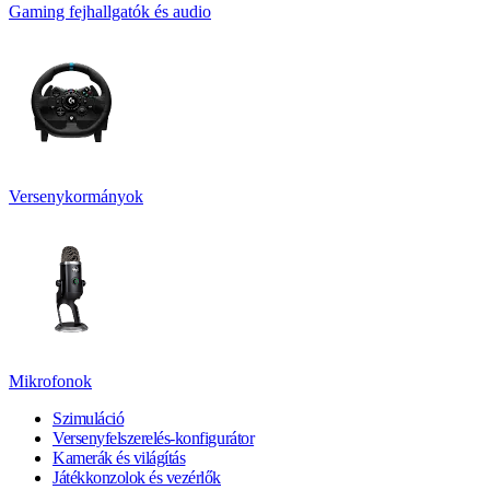
Gaming fejhallgatók és audio
Versenykormányok
Mikrofonok
Szimuláció
Versenyfelszerelés-konfigurátor
Kamerák és világítás
Játékkonzolok és vezérlők