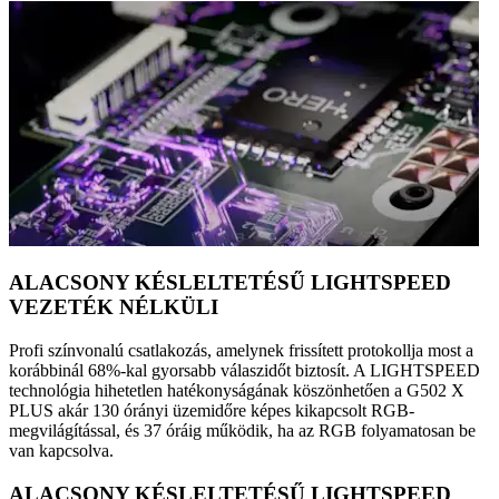
ALACSONY KÉSLELTETÉSŰ LIGHTSPEED
VEZETÉK NÉLKÜLI
Profi színvonalú csatlakozás, amelynek frissített protokollja most a
korábbinál 68%-kal gyorsabb válaszidőt biztosít. A LIGHTSPEED
technológia hihetetlen hatékonyságának köszönhetően a G502 X
PLUS akár 130 órányi üzemidőre képes kikapcsolt RGB-
megvilágítással, és 37 óráig működik, ha az RGB folyamatosan be
van kapcsolva.
ALACSONY KÉSLELTETÉSŰ LIGHTSPEED