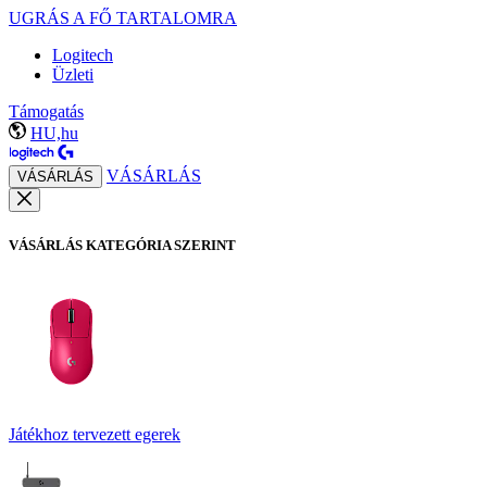
UGRÁS A FŐ TARTALOMRA
Logitech
Üzleti
Támogatás
HU,hu
VÁSÁRLÁS
VÁSÁRLÁS
VÁSÁRLÁS KATEGÓRIA SZERINT
Játékhoz tervezett egerek