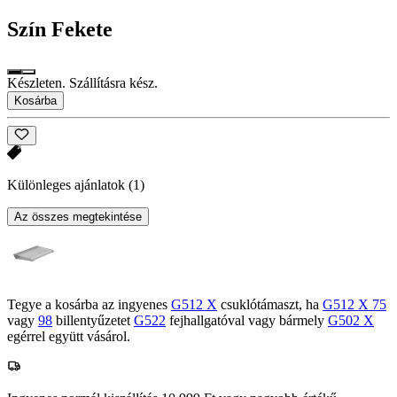
Szín
Fekete
Készleten. Szállításra kész.
Kosárba
Különleges ajánlatok
(1)
Az összes megtekintése
Tegye a kosárba az ingyenes
G512 X
csuklótámaszt, ha
G512 X 75
vagy
98
billentyűzetet
G522
fejhallgatóval vagy bármely
G502 X
egérrel együtt vásárol.