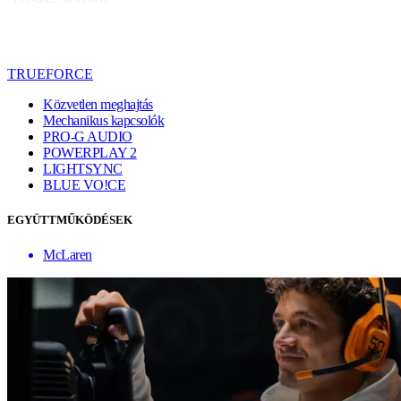
TRUEFORCE
Közvetlen meghajtás
Mechanikus kapcsolók
PRO-G AUDIO
POWERPLAY 2
LIGHTSYNC
BLUE VO!CE
EGYÜTTMŰKÖDÉSEK
McLaren