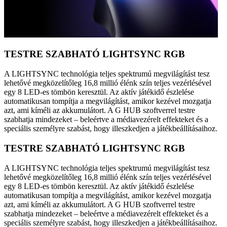
TESTRE SZABHATÓ LIGHTSYNC RGB
A LIGHTSYNC technológia teljes spektrumú megvilágítást tesz
lehetővé megközelítőleg 16,8 millió élénk szín teljes vezérlésével
egy 8 LED-es tömbön keresztül. Az aktív játékidő észlelése
automatikusan tompítja a megvilágítást, amikor kezével mozgatja
azt, ami kíméli az akkumulátort. A G HUB szoftverrel testre
szabhatja mindezeket – beleértve a médiavezérelt effekteket és a
speciális személyre szabást, hogy illeszkedjen a játékbeállításaihoz.
TESTRE SZABHATÓ LIGHTSYNC RGB
A LIGHTSYNC technológia teljes spektrumú megvilágítást tesz
lehetővé megközelítőleg 16,8 millió élénk szín teljes vezérlésével
egy 8 LED-es tömbön keresztül. Az aktív játékidő észlelése
automatikusan tompítja a megvilágítást, amikor kezével mozgatja
azt, ami kíméli az akkumulátort. A G HUB szoftverrel testre
szabhatja mindezeket – beleértve a médiavezérelt effekteket és a
speciális személyre szabást, hogy illeszkedjen a játékbeállításaihoz.