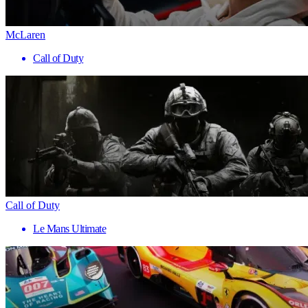
McLaren
Call of Duty
Call of Duty
Le Mans Ultimate