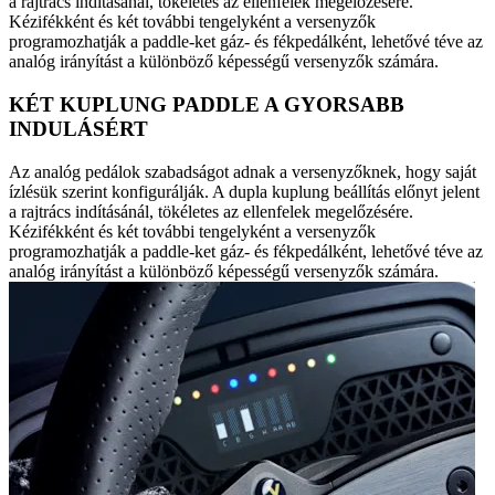
a rajtrács indításánál, tökéletes az ellenfelek megelőzésére.
Kézifékként és két további tengelyként a versenyzők
programozhatják a paddle-ket gáz- és fékpedálként, lehetővé téve az
analóg irányítást a különböző képességű versenyzők számára.
KÉT KUPLUNG PADDLE A GYORSABB
INDULÁSÉRT
Az analóg pedálok szabadságot adnak a versenyzőknek, hogy saját
ízlésük szerint konfigurálják. A dupla kuplung beállítás előnyt jelent
a rajtrács indításánál, tökéletes az ellenfelek megelőzésére.
Kézifékként és két további tengelyként a versenyzők
programozhatják a paddle-ket gáz- és fékpedálként, lehetővé téve az
analóg irányítást a különböző képességű versenyzők számára.