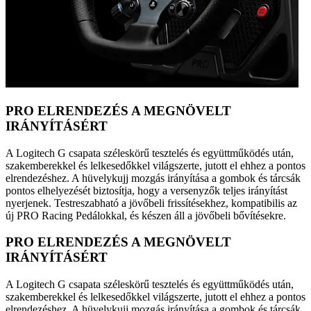
PRO ELRENDEZÉS A MEGNÖVELT
IRÁNYÍTÁSÉRT
A Logitech G csapata széleskörű tesztelés és együttműködés után,
szakemberekkel és lelkesedőkkel világszerte, jutott el ehhez a pontos
elrendezéshez. A hüvelykujj mozgás irányítása a gombok és tárcsák
pontos elhelyezését biztosítja, hogy a versenyzők teljes irányítást
nyerjenek. Testreszabható a jövőbeli frissítésekhez, kompatibilis az
új PRO Racing Pedálokkal, és készen áll a jövőbeli bővítésekre.
PRO ELRENDEZÉS A MEGNÖVELT
IRÁNYÍTÁSÉRT
A Logitech G csapata széleskörű tesztelés és együttműködés után,
szakemberekkel és lelkesedőkkel világszerte, jutott el ehhez a pontos
elrendezéshez. A hüvelykujj mozgás irányítása a gombok és tárcsák