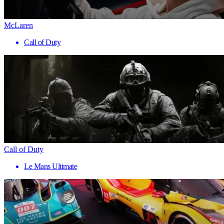
McLaren
Call of Duty
Call of Duty
Le Mans Ultimate