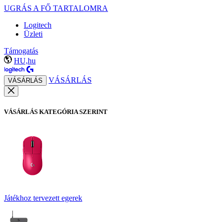
UGRÁS A FŐ TARTALOMRA
Logitech
Üzleti
Támogatás
HU,hu
VÁSÁRLÁS
VÁSÁRLÁS
VÁSÁRLÁS KATEGÓRIA SZERINT
Játékhoz tervezett egerek