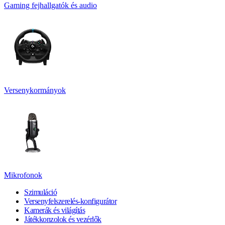
Gaming fejhallgatók és audio
Versenykormányok
Mikrofonok
Szimuláció
Versenyfelszerelés-konfigurátor
Kamerák és világítás
Játékkonzolok és vezérlők