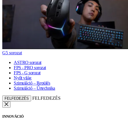
G5 sorozat
ASTRO sorozat
FPS - PRO sorozat
FPS - G sorozat
Nyílt világ
Szimuláció – Repülés
Szimuláció – Űrtechnika
FELFEDEZÉS
FELFEDEZÉS
INNOVÁCIÓ