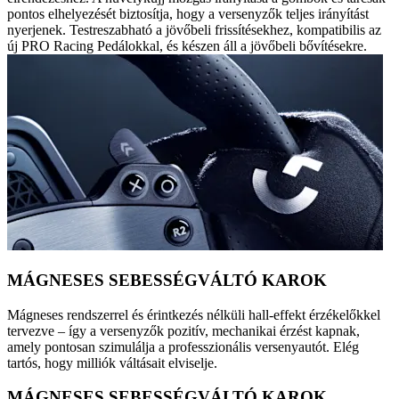
pontos elhelyezését biztosítja, hogy a versenyzők teljes irányítást
nyerjenek. Testreszabható a jövőbeli frissítésekhez, kompatibilis az
új PRO Racing Pedálokkal, és készen áll a jövőbeli bővítésekre.
MÁGNESES SEBESSÉGVÁLTÓ KAROK
Mágneses rendszerrel és érintkezés nélküli hall-effekt érzékelőkkel
tervezve – így a versenyzők pozitív, mechanikai érzést kapnak,
amely pontosan szimulálja a professzionális versenyautót. Elég
tartós, hogy milliók váltásait elviselje.
MÁGNESES SEBESSÉGVÁLTÓ KAROK