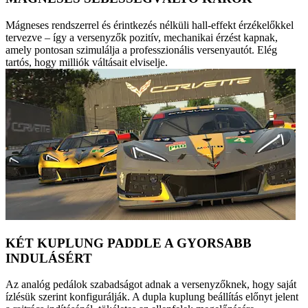
Mágneses rendszerrel és érintkezés nélküli hall-effekt érzékelőkkel
tervezve – így a versenyzők pozitív, mechanikai érzést kapnak,
amely pontosan szimulálja a professzionális versenyautót. Elég
tartós, hogy milliók váltásait elviselje.
KÉT KUPLUNG PADDLE A GYORSABB
INDULÁSÉRT
Az analóg pedálok szabadságot adnak a versenyzőknek, hogy saját
ízlésük szerint konfigurálják. A dupla kuplung beállítás előnyt jelent