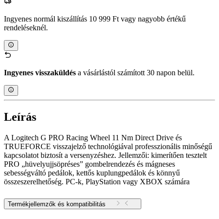
Ingyenes normál kiszállítás 10 999 Ft vagy nagyobb értékű
rendeléseknél.
Ingyenes visszaküldés
a vásárlástól számított 30 napon belül.
Leírás
A Logitech G PRO Racing Wheel 11 Nm Direct Drive és
TRUEFORCE visszajelző technológiával professzionális minőségű
kapcsolatot biztosít a versenyzéshez. Jellemzői: kimerítően tesztelt
PRO „hüvelyujjsöpréses” gombelrendezés és mágneses
sebességváltó pedálok, kettős kuplungpedálok és könnyű
összeszerelhetőség. PC-k, PlayStation vagy XBOX számára
Termékjellemzők és kompatibilitás