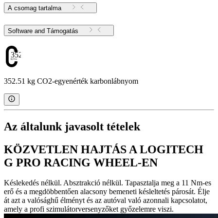
A csomag tartalma
Software and Támogatás
352.51
352.51 kg CO2-egyenérték karbonlábnyom
Az általunk javasolt tételek
KÖZVETLEN HAJTÁS A LOGITECH
G PRO RACING WHEEL-EN
Késlekedés nélkül. Absztrakció nélkül. Tapasztalja meg a 11 Nm-es
erő és a megdöbbentően alacsony bemeneti késleltetés párosát. Élje
át azt a valósághű élményt és az autóval való azonnali kapcsolatot,
amely a profi szimulátorversenyzőket győzelemre viszi.