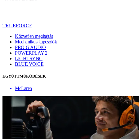
TRUEFORCE
Közvetlen meghajtás
Mechanikus kapcsolók
PRO-G AUDIO
POWERPLAY 2
LIGHTSYNC
BLUE VO!CE
EGYÜTTMŰKÖDÉSEK
McLaren