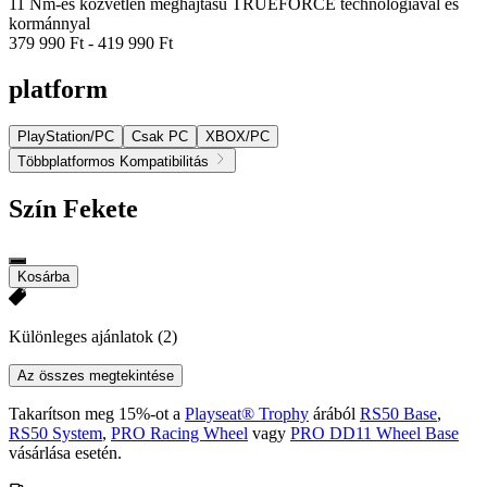
11 Nm-es közvetlen meghajtású TRUEFORCE technológiával és
kormánnyal
379 990 Ft
-
419 990 Ft
platform
PlayStation/PC
Csak PC
XBOX/PC
Többplatformos Kompatibilitás
Szín
Fekete
Kosárba
Különleges ajánlatok
(2)
Az összes megtekintése
Takarítson meg 15%-ot a
Playseat® Trophy
árából
RS50 Base
,
RS50 System
,
PRO Racing Wheel
vagy
PRO DD11 Wheel Base
vásárlása esetén.