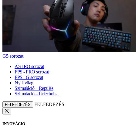
G5 sorozat
ASTRO sorozat
FPS - PRO sorozat
FPS - G sorozat
Nyílt világ
Szimuláció – Repülés
Szimuláció – Űrtechnika
FELFEDEZÉS
FELFEDEZÉS
INNOVÁCIÓ