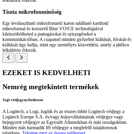
lelkükhöz érkezik.
Tiszta mikrofonminőség
Egy leválasztható mikrofontartó karon található kardioid
mikrofonnal és korszerű Blue VO!CE technológiával
kiküszöbölheted a pattogásokat és sziszegéseket a
kommunikációban. A csapatod minden győzelmi kiáltását, hívását és
kiáltását úgy hallja, mint egy személyes közvetítést, amely a játékos
lelkükhöz érkezik.
EZEKET IS KEDVELHETI
Nemrég megtekintett termékek
Jogi védjegynyilatkozat
A Logitech, a Logi, logóik és az összes többi Logitech védjegy a
Logitech Europe S.A. és/vagy leányvállalatainak védjegye vagy
bejegyzett védjegye az Egyesült Államokban és más országokban.
Minden más harmadik fél védjegye a megfelelő tulajdonosok
tulajdona.
Tekintse meg az összes védjegyet