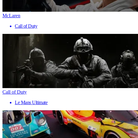
McLaren
Call of Duty
Call of Duty
Le Mans Ultimate