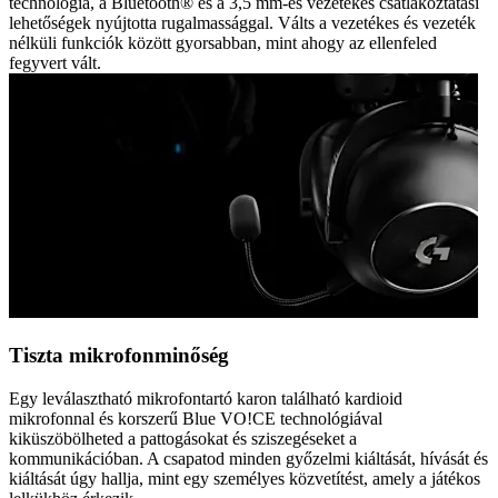
technológia, a Bluetooth® és a 3,5 mm-es vezetékes csatlakoztatási
lehetőségek nyújtotta rugalmassággal. Válts a vezetékes és vezeték
nélküli funkciók között gyorsabban, mint ahogy az ellenfeled
fegyvert vált.
Tiszta mikrofonminőség
Egy leválasztható mikrofontartó karon található kardioid
mikrofonnal és korszerű Blue VO!CE technológiával
kiküszöbölheted a pattogásokat és sziszegéseket a
kommunikációban. A csapatod minden győzelmi kiáltását, hívását és
kiáltását úgy hallja, mint egy személyes közvetítést, amely a játékos