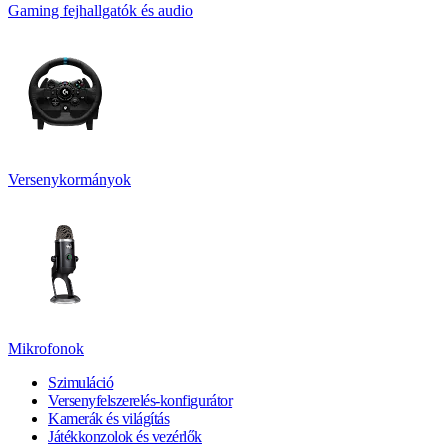
Gaming fejhallgatók és audio
Versenykormányok
Mikrofonok
Szimuláció
Versenyfelszerelés-konfigurátor
Kamerák és világítás
Játékkonzolok és vezérlők