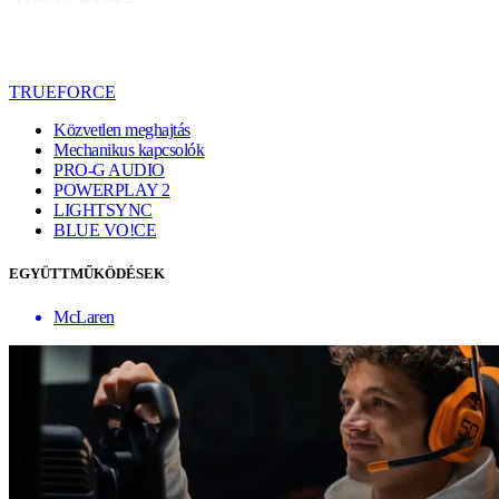
TRUEFORCE
Közvetlen meghajtás
Mechanikus kapcsolók
PRO-G AUDIO
POWERPLAY 2
LIGHTSYNC
BLUE VO!CE
EGYÜTTMŰKÖDÉSEK
McLaren