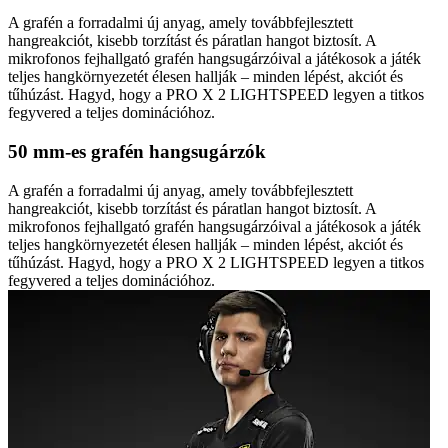
A grafén a forradalmi új anyag, amely továbbfejlesztett
hangreakciót, kisebb torzítást és páratlan hangot biztosít. A
mikrofonos fejhallgató grafén hangsugárzóival a játékosok a játék
teljes hangkörnyezetét élesen hallják – minden lépést, akciót és
tűhúzást. Hagyd, hogy a PRO X 2 LIGHTSPEED legyen a titkos
fegyvered a teljes dominációhoz.
50 mm-es grafén hangsugárzók
A grafén a forradalmi új anyag, amely továbbfejlesztett
hangreakciót, kisebb torzítást és páratlan hangot biztosít. A
mikrofonos fejhallgató grafén hangsugárzóival a játékosok a játék
teljes hangkörnyezetét élesen hallják – minden lépést, akciót és
tűhúzást. Hagyd, hogy a PRO X 2 LIGHTSPEED legyen a titkos
fegyvered a teljes dominációhoz.