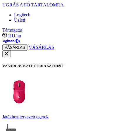
UGRÁS A FŐ TARTALOMRA
Logitech
Üzleti
Támogatás
HU,hu
VÁSÁRLÁS
VÁSÁRLÁS
VÁSÁRLÁS KATEGÓRIA SZERINT
Játékhoz tervezett egerek