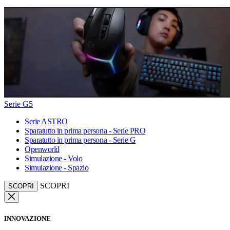
Serie G5
Serie ASTRO
Sparatutto in prima persona - Serie PRO
Sparatutto in prima persona - Serie G
Openworld
Simulazione - Volo
Simulazione - Spazio
SCOPRI
SCOPRI
INNOVAZIONE