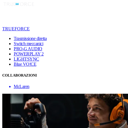
TRUEFORCE
Trasmissione diretta
Switch meccanici
PRO-G AUDIO
POWERPLAY 2
LIGHTSYNC
Blue VO!CE
COLLABORAZIONI
McLaren