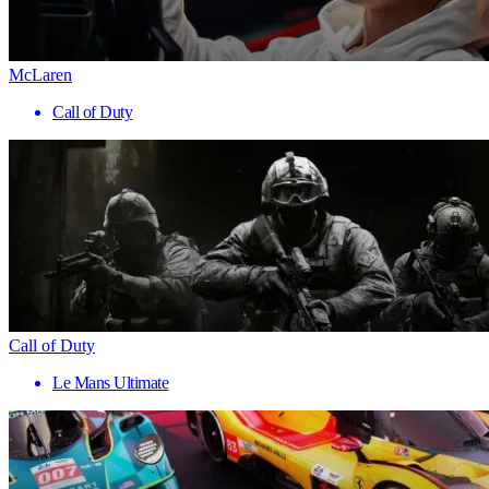
McLaren
Call of Duty
Call of Duty
Le Mans Ultimate