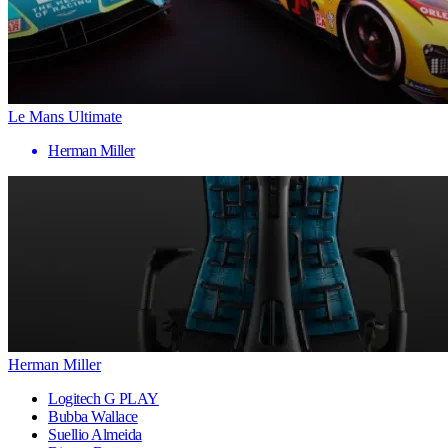
Le Mans Ultimate
Herman Miller
Herman Miller
Logitech G PLAY
Bubba Wallace
Suellio Almeida