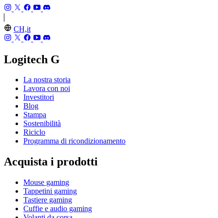
CH,it
Logitech G
La nostra storia
Lavora con noi
Investitori
Blog
Stampa
Sostenibilità
Riciclo
Programma di ricondizionamento
Acquista i prodotti
Mouse gaming
Tappetini gaming
Tastiere gaming
Cuffie e audio gaming
Volanti da corsa