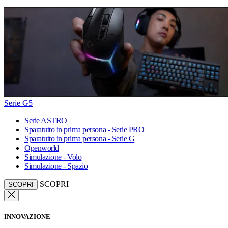
Serie G5
Serie ASTRO
Sparatutto in prima persona - Serie PRO
Sparatutto in prima persona - Serie G
Openworld
Simulazione - Volo
Simulazione - Spazio
SCOPRI
SCOPRI
INNOVAZIONE