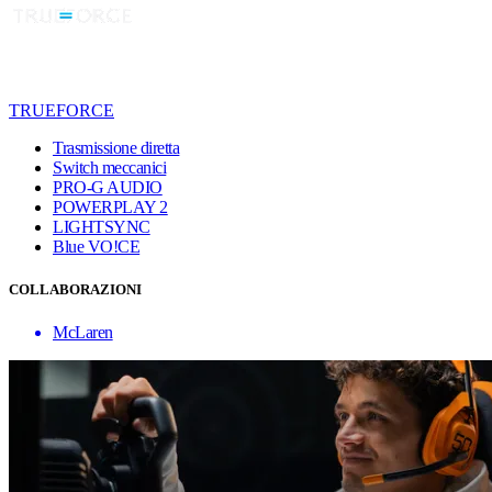
TRUEFORCE
Trasmissione diretta
Switch meccanici
PRO-G AUDIO
POWERPLAY 2
LIGHTSYNC
Blue VO!CE
COLLABORAZIONI
McLaren