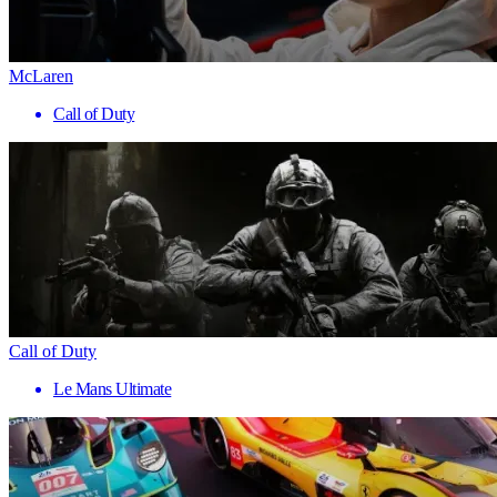
McLaren
Call of Duty
Call of Duty
Le Mans Ultimate