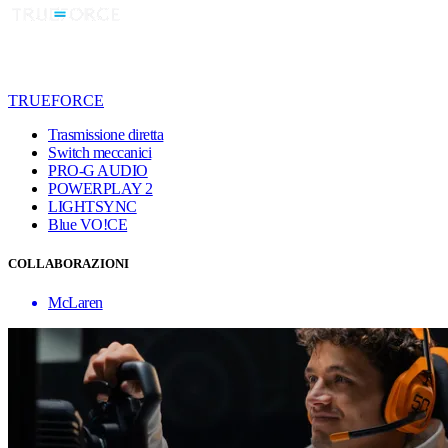
TRUEFORCE
Trasmissione diretta
Switch meccanici
PRO-G AUDIO
POWERPLAY 2
LIGHTSYNC
Blue VO!CE
COLLABORAZIONI
McLaren