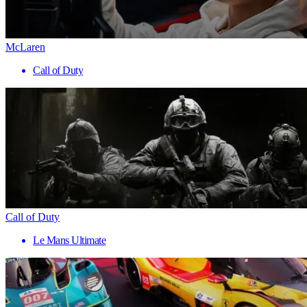
McLaren
Call of Duty
Call of Duty
Le Mans Ultimate