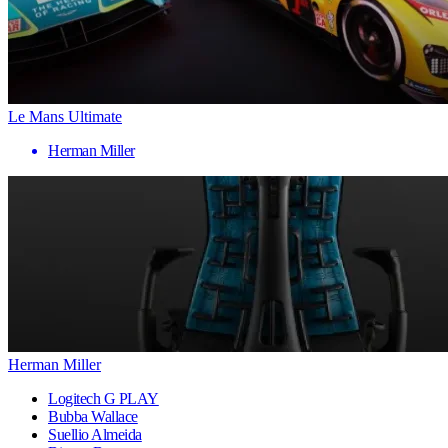
Le Mans Ultimate
Herman Miller
Herman Miller
Logitech G PLAY
Bubba Wallace
Suellio Almeida