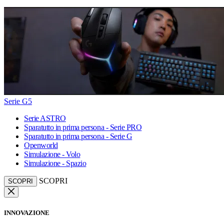
Serie G5
Serie ASTRO
Sparatutto in prima persona - Serie PRO
Sparatutto in prima persona - Serie G
Openworld
Simulazione - Volo
Simulazione - Spazio
SCOPRI
SCOPRI
INNOVAZIONE