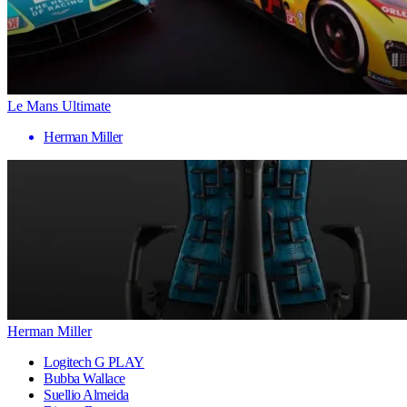
Le Mans Ultimate
Herman Miller
Herman Miller
Logitech G PLAY
Bubba Wallace
Suellio Almeida