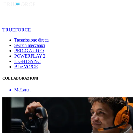
TRUEFORCE
Trasmissione diretta
Switch meccanici
PRO-G AUDIO
POWERPLAY 2
LIGHTSYNC
Blue VO!CE
COLLABORAZIONI
McLaren