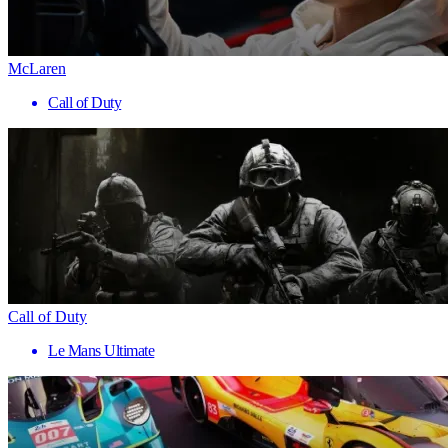
McLaren
Call of Duty
Call of Duty
Le Mans Ultimate