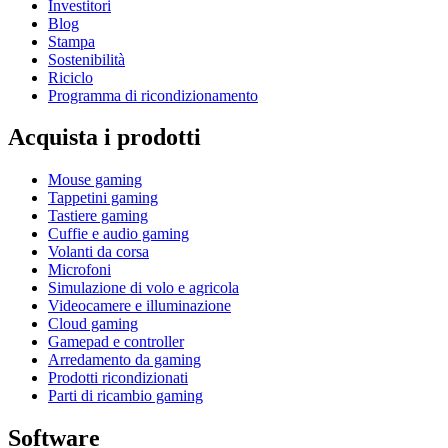
Investitori
Blog
Stampa
Sostenibilità
Riciclo
Programma di ricondizionamento
Acquista i prodotti
Mouse gaming
Tappetini gaming
Tastiere gaming
Cuffie e audio gaming
Volanti da corsa
Microfoni
Simulazione di volo e agricola
Videocamere e illuminazione
Cloud gaming
Gamepad e controller
Arredamento da gaming
Prodotti ricondizionati
Parti di ricambio gaming
Software