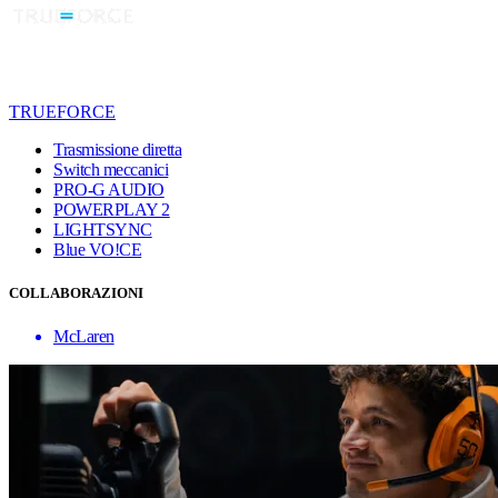
TRUEFORCE
Trasmissione diretta
Switch meccanici
PRO-G AUDIO
POWERPLAY 2
LIGHTSYNC
Blue VO!CE
COLLABORAZIONI
McLaren