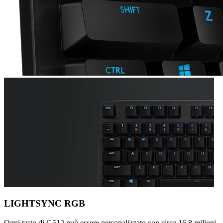
LIGHTSYNC RGB
Ogni tasto di G512 può essere personalizzato con circa 16,8 milioni