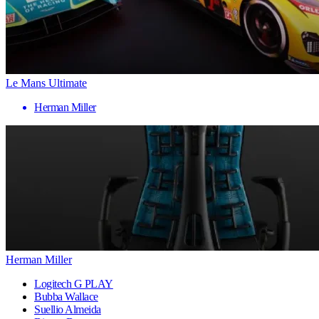
Le Mans Ultimate
Herman Miller
Herman Miller
Logitech G PLAY
Bubba Wallace
Suellio Almeida