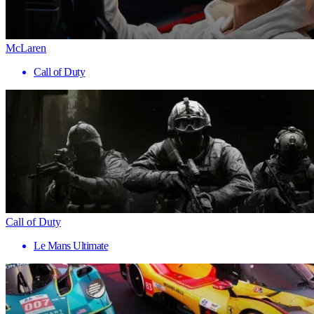
McLaren
Call of Duty
Call of Duty
Le Mans Ultimate