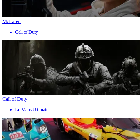
McLaren
Call of Duty
Call of Duty
Le Mans Ultimate