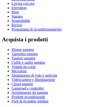
Lavora con noi
Investitori
Blog
Stampa
Sostenibilità
Riciclo
Programma di ricondizionamento
Acquista i prodotti
Mouse gaming
Tappetini gaming
Tastiere gaming
Cuffie e audio gaming
Volanti da corsa
Microfoni
Simulazione di volo e agricola
Videocamere e illuminazione
Cloud gaming
Gamepad e controller
Arredamento da gaming
Prodotti ricondizionati
Parti di ricambio gaming