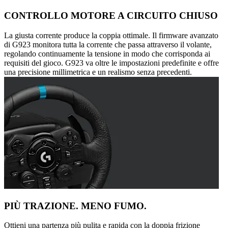
CONTROLLO MOTORE A CIRCUITO CHIUSO
La giusta corrente produce la coppia ottimale. Il firmware avanzato
di G923 monitora tutta la corrente che passa attraverso il volante,
regolando continuamente la tensione in modo che corrisponda ai
requisiti del gioco. G923 va oltre le impostazioni predefinite e offre
una precisione millimetrica e un realismo senza precedenti.
PIÙ TRAZIONE. MENO FUMO.
Ottieni una partenza più pulita e rapida con la doppia frizione