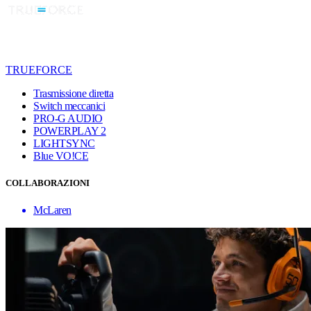
TRUEFORCE
Trasmissione diretta
Switch meccanici
PRO-G AUDIO
POWERPLAY 2
LIGHTSYNC
Blue VO!CE
COLLABORAZIONI
McLaren