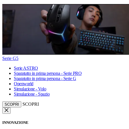
Serie G5
Serie ASTRO
Sparatutto in prima persona - Serie PRO
Sparatutto in prima persona - Serie G
Openworld
Simulazione - Volo
Simulazione - Spazio
SCOPRI
SCOPRI
INNOVAZIONE