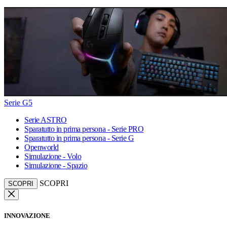
Serie G5
Serie ASTRO
Sparatutto in prima persona - Serie PRO
Sparatutto in prima persona - Serie G
Openworld
Simulazione - Volo
Simulazione - Spazio
SCOPRI
SCOPRI
INNOVAZIONE