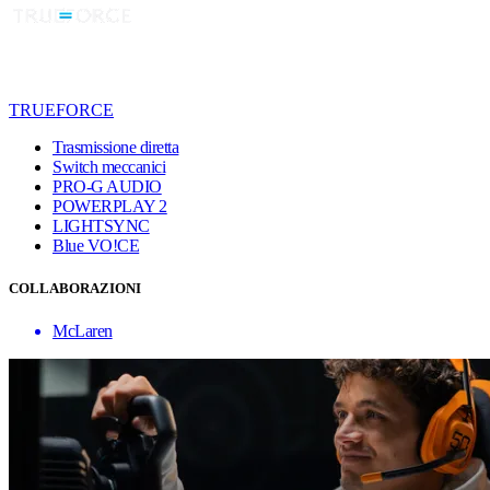
TRUEFORCE
Trasmissione diretta
Switch meccanici
PRO-G AUDIO
POWERPLAY 2
LIGHTSYNC
Blue VO!CE
COLLABORAZIONI
McLaren