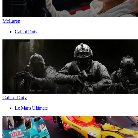
McLaren
Call of Duty
Call of Duty
Le Mans Ultimate