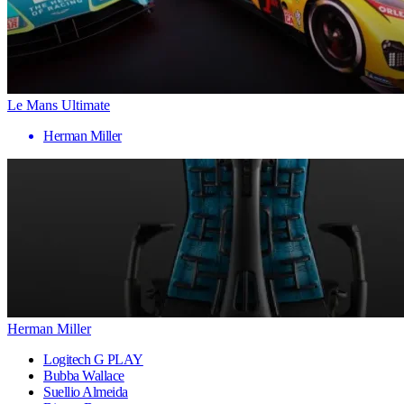
Le Mans Ultimate
Herman Miller
Herman Miller
Logitech G PLAY
Bubba Wallace
Suellio Almeida