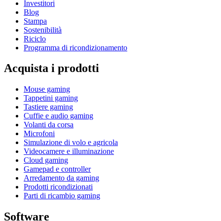
Investitori
Blog
Stampa
Sostenibilità
Riciclo
Programma di ricondizionamento
Acquista i prodotti
Mouse gaming
Tappetini gaming
Tastiere gaming
Cuffie e audio gaming
Volanti da corsa
Microfoni
Simulazione di volo e agricola
Videocamere e illuminazione
Cloud gaming
Gamepad e controller
Arredamento da gaming
Prodotti ricondizionati
Parti di ricambio gaming
Software