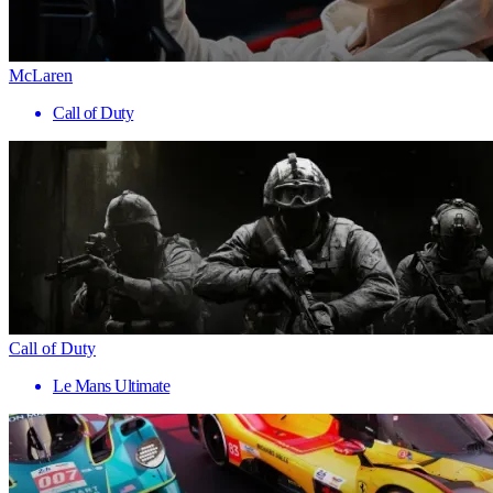
McLaren
Call of Duty
Call of Duty
Le Mans Ultimate