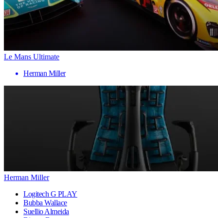
Le Mans Ultimate
Herman Miller
Herman Miller
Logitech G PLAY
Bubba Wallace
Suellio Almeida