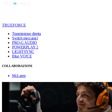
TRUEFORCE
Trasmissione diretta
Switch meccanici
PRO-G AUDIO
POWERPLAY 2
LIGHTSYNC
Blue VO!CE
COLLABORAZIONI
McLaren