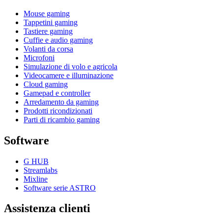
Mouse gaming
Tappetini gaming
Tastiere gaming
Cuffie e audio gaming
Volanti da corsa
Microfoni
Simulazione di volo e agricola
Videocamere e illuminazione
Cloud gaming
Gamepad e controller
Arredamento da gaming
Prodotti ricondizionati
Parti di ricambio gaming
Software
G HUB
Streamlabs
Mixline
Software serie ASTRO
Assistenza clienti