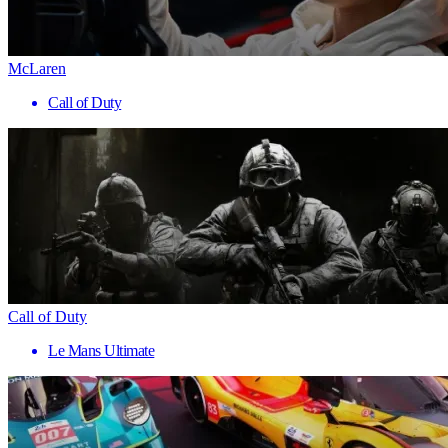
McLaren
Call of Duty
Call of Duty
Le Mans Ultimate