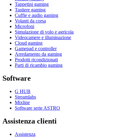
Tappetini gaming
Tastiere gaming
Cuffie e audio gaming
Volanti da corsa
Microfoni
Simulazione di volo e agricola
Videocamere e illuminazione
Cloud gaming
Gamepad e controller
Arredamento da gaming
Prodotti ricondizionati
Parti di ricambio gaming
Software
G HUB
Streamlabs
Mixline
Software serie ASTRO
Assistenza clienti
Assistenza