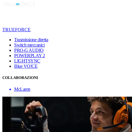
TRUEFORCE
Trasmissione diretta
Switch meccanici
PRO-G AUDIO
POWERPLAY 2
LIGHTSYNC
Blue VO!CE
COLLABORAZIONI
McLaren