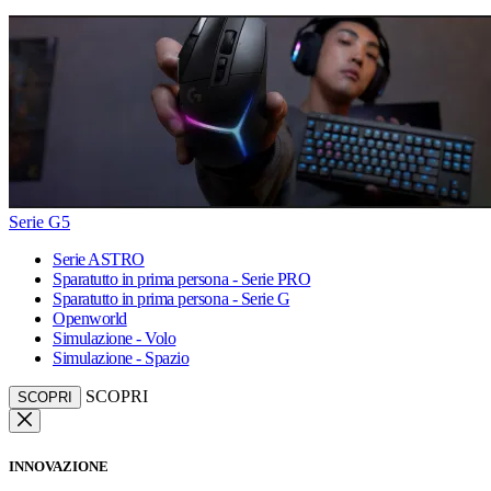
Serie G5
Serie ASTRO
Sparatutto in prima persona - Serie PRO
Sparatutto in prima persona - Serie G
Openworld
Simulazione - Volo
Simulazione - Spazio
SCOPRI
SCOPRI
INNOVAZIONE