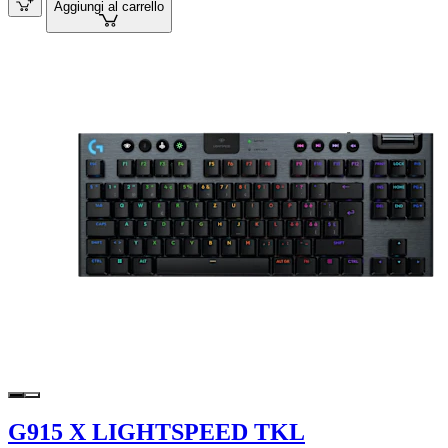
Aggiungi al carrello
G915 X LIGHTSPEED TKL