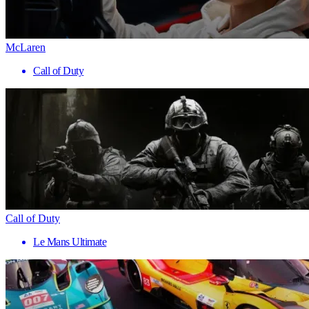
McLaren
Call of Duty
Call of Duty
Le Mans Ultimate