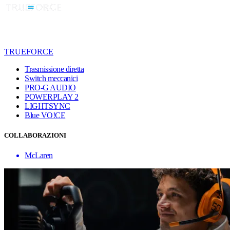
TRUEFORCE
Trasmissione diretta
Switch meccanici
PRO-G AUDIO
POWERPLAY 2
LIGHTSYNC
Blue VO!CE
COLLABORAZIONI
McLaren