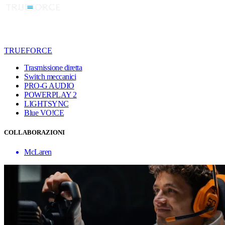
TRUEFORCE
Trasmissione diretta
Switch meccanici
PRO-G AUDIO
POWERPLAY 2
LIGHTSYNC
Blue VO!CE
COLLABORAZIONI
McLaren