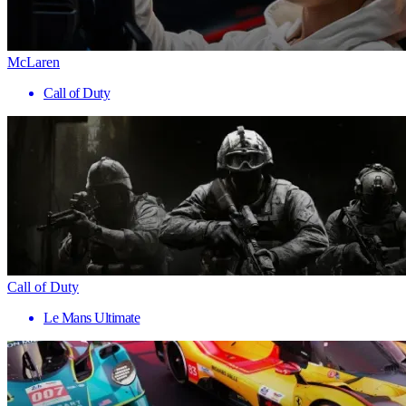
McLaren
Call of Duty
Call of Duty
Le Mans Ultimate