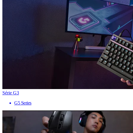
Série G3
G5 Series