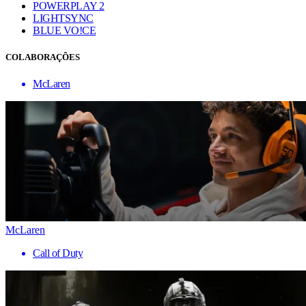
POWERPLAY 2
LIGHTSYNC
BLUE VO!CE
COLABORAÇÕES
McLaren
McLaren
Call of Duty