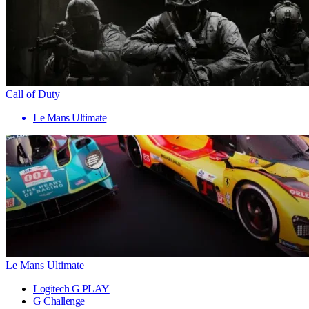
Call of Duty
Le Mans Ultimate
Le Mans Ultimate
Logitech G PLAY
G Challenge