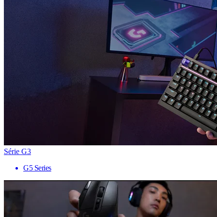
Série G3
G5 Series