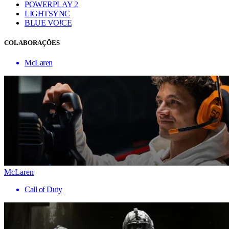
POWERPLAY 2
LIGHTSYNC
BLUE VO!CE
COLABORAÇÕES
McLaren
McLaren
Call of Duty