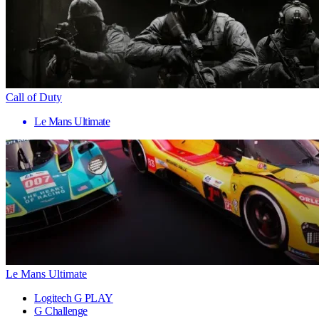
Call of Duty
Le Mans Ultimate
Le Mans Ultimate
Logitech G PLAY
G Challenge