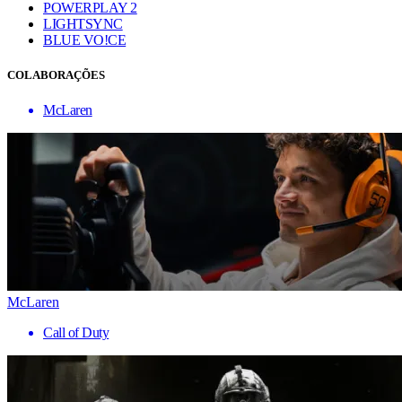
POWERPLAY 2
LIGHTSYNC
BLUE VO!CE
COLABORAÇÕES
McLaren
McLaren
Call of Duty