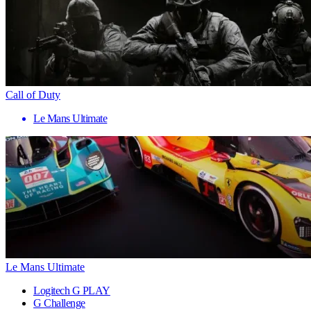
Call of Duty
Le Mans Ultimate
Le Mans Ultimate
Logitech G PLAY
G Challenge