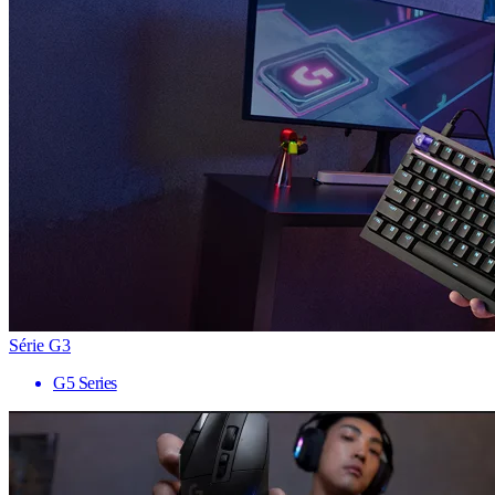
Série G3
G5 Series