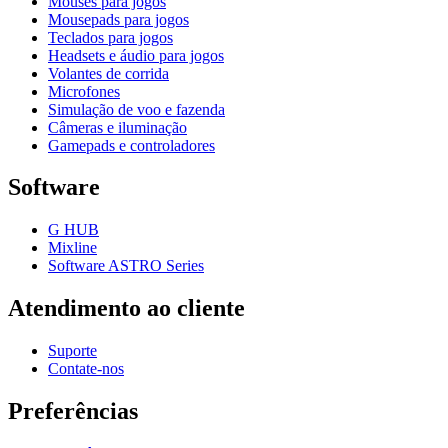
Mouses para jogos
Mousepads para jogos
Teclados para jogos
Headsets e áudio para jogos
Volantes de corrida
Microfones
Simulação de voo e fazenda
Câmeras e iluminação
Gamepads e controladores
Software
G HUB
Mixline
Software ASTRO Series
Atendimento ao cliente
Suporte
Contate-nos
Preferências