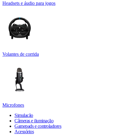
Headsets e áudio para jogos
Volantes de corrida
Microfones
Simulação
Câmeras e iluminação
Gamepads e controladores
Acessórios