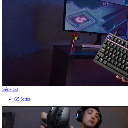
Série G3
G5 Series