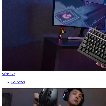
Série G3
G5 Series