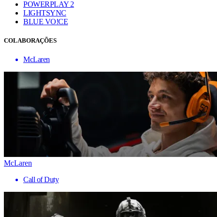
POWERPLAY 2
LIGHTSYNC
BLUE VO!CE
COLABORAÇÕES
McLaren
McLaren
Call of Duty