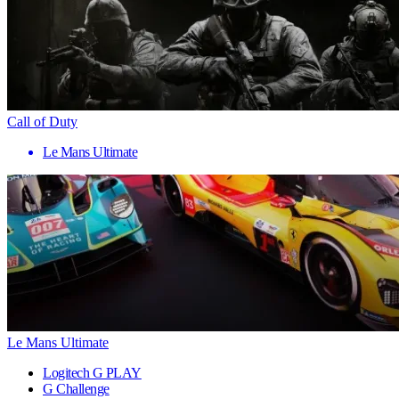
Call of Duty
Le Mans Ultimate
Le Mans Ultimate
Logitech G PLAY
G Challenge