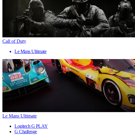
Call of Duty
Le Mans Ultimate
Le Mans Ultimate
Logitech G PLAY
G Challenge