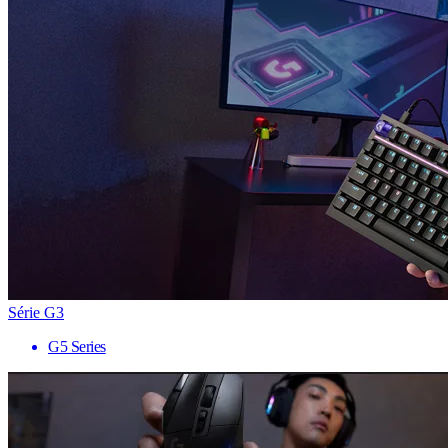
Série G3
G5 Series