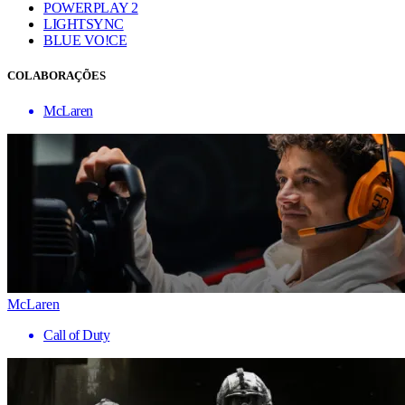
POWERPLAY 2
LIGHTSYNC
BLUE VO!CE
COLABORAÇÕES
McLaren
McLaren
Call of Duty