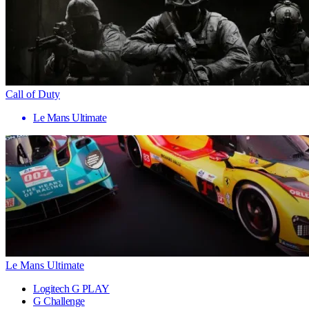
Call of Duty
Le Mans Ultimate
Le Mans Ultimate
Logitech G PLAY
G Challenge