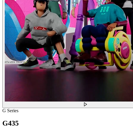
G Series
G435