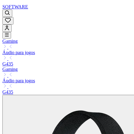
SOFTWARE
Gaming
Áudio para jogos
G435
Gaming
Áudio para jogos
G435