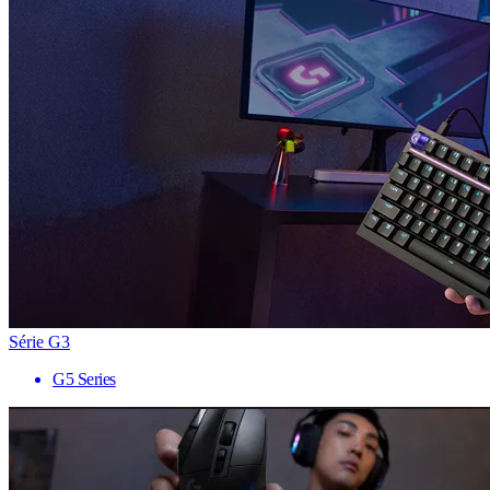
Série G3
G5 Series