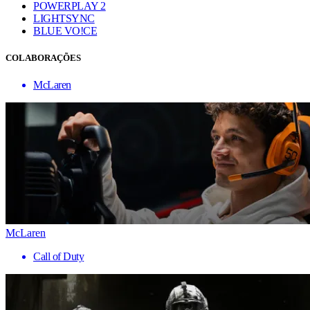
POWERPLAY 2
LIGHTSYNC
BLUE VO!CE
COLABORAÇÕES
McLaren
McLaren
Call of Duty