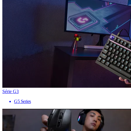
Série G3
G5 Series