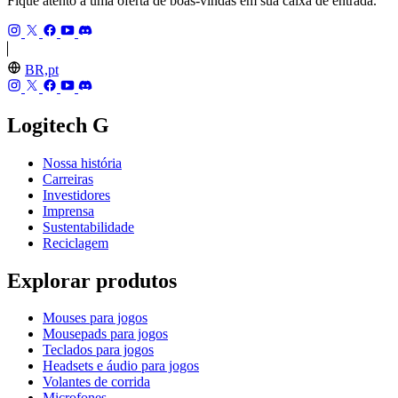
Fique atento a uma oferta de boas-vindas em sua caixa de entrada.
BR,pt
Logitech G
Nossa história
Carreiras
Investidores
Imprensa
Sustentabilidade
Reciclagem
Explorar produtos
Mouses para jogos
Mousepads para jogos
Teclados para jogos
Headsets e áudio para jogos
Volantes de corrida
Microfones