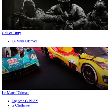
Call of Duty
Le Mans Ultimate
Le Mans Ultimate
Logitech G PLAY
G Challenge