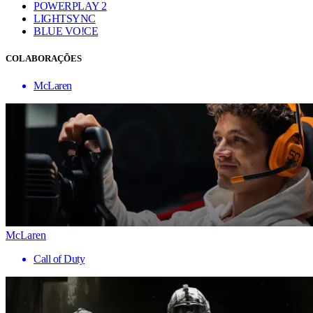
POWERPLAY 2
LIGHTSYNC
BLUE VO!CE
COLABORAÇÕES
McLaren
McLaren
Call of Duty