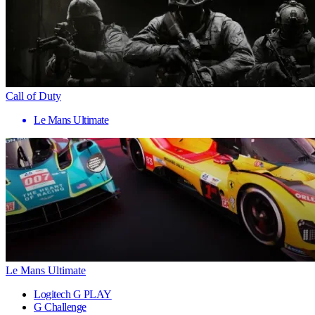
Call of Duty
Le Mans Ultimate
Le Mans Ultimate
Logitech G PLAY
G Challenge