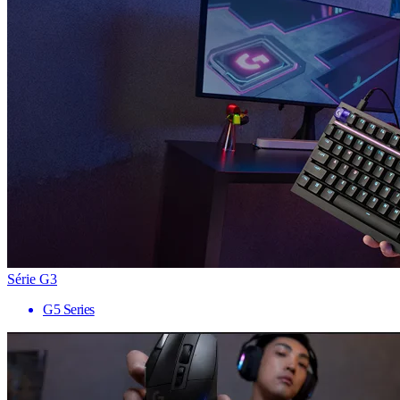
Série G3
G5 Series