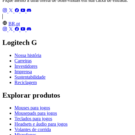
Fique atento a uma oferta de boas-vindas em sua caixa de entrada.
BR,pt
Logitech G
Nossa história
Carreiras
Investidores
Imprensa
Sustentabilidade
Reciclagem
Explorar produtos
Mouses para jogos
Mousepads para jogos
Teclados para jogos
Headsets e áudio para jogos
Volantes de corrida
Microfones