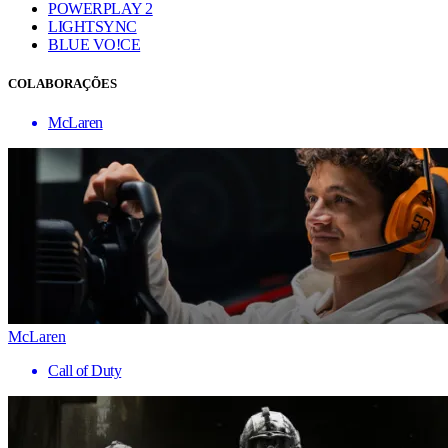
POWERPLAY 2
LIGHTSYNC
BLUE VO!CE
COLABORAÇÕES
McLaren
McLaren
Call of Duty