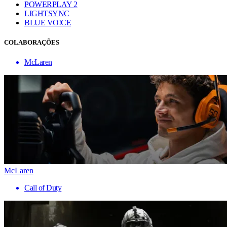
POWERPLAY 2
LIGHTSYNC
BLUE VO!CE
COLABORAÇÕES
McLaren
McLaren
Call of Duty