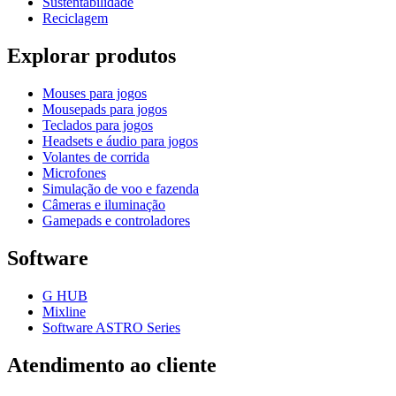
Sustentabilidade
Reciclagem
Explorar produtos
Mouses para jogos
Mousepads para jogos
Teclados para jogos
Headsets e áudio para jogos
Volantes de corrida
Microfones
Simulação de voo e fazenda
Câmeras e iluminação
Gamepads e controladores
Software
G HUB
Mixline
Software ASTRO Series
Atendimento ao cliente