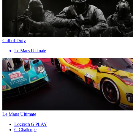
Call of Duty
Le Mans Ultimate
Le Mans Ultimate
Logitech G PLAY
G Challenge