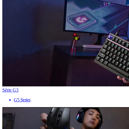
Série G3
G5 Series