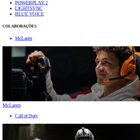
POWERPLAY 2
LIGHTSYNC
BLUE VO!CE
COLABORAÇÕES
McLaren
McLaren
Call of Duty