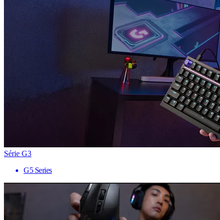
Série G3
G5 Series