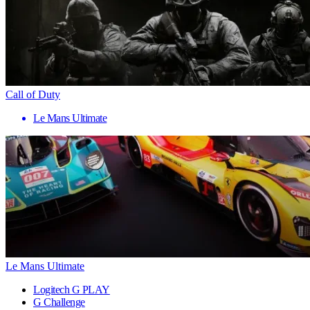
Call of Duty
Le Mans Ultimate
Le Mans Ultimate
Logitech G PLAY
G Challenge