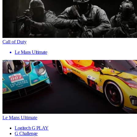
Call of Duty
Le Mans Ultimate
Le Mans Ultimate
Logitech G PLAY
G Challenge