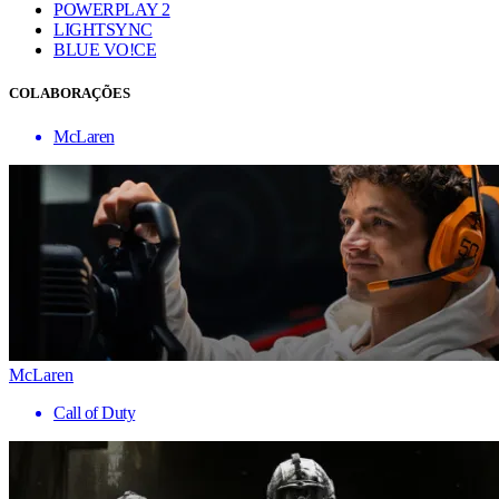
POWERPLAY 2
LIGHTSYNC
BLUE VO!CE
COLABORAÇÕES
McLaren
McLaren
Call of Duty