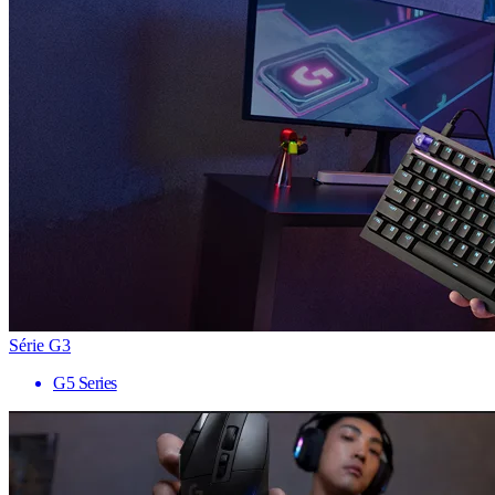
Série G3
G5 Series