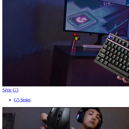
Série G3
G5 Series