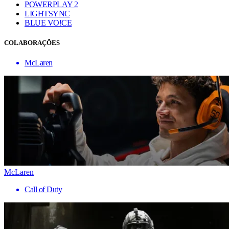
POWERPLAY 2
LIGHTSYNC
BLUE VO!CE
COLABORAÇÕES
McLaren
McLaren
Call of Duty