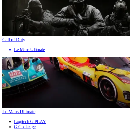
Call of Duty
Le Mans Ultimate
Le Mans Ultimate
Logitech G PLAY
G Challenge