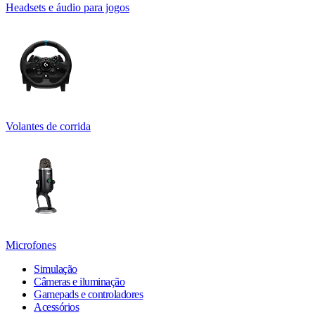
Headsets e áudio para jogos
Volantes de corrida
Microfones
Simulação
Câmeras e iluminação
Gamepads e controladores
Acessórios