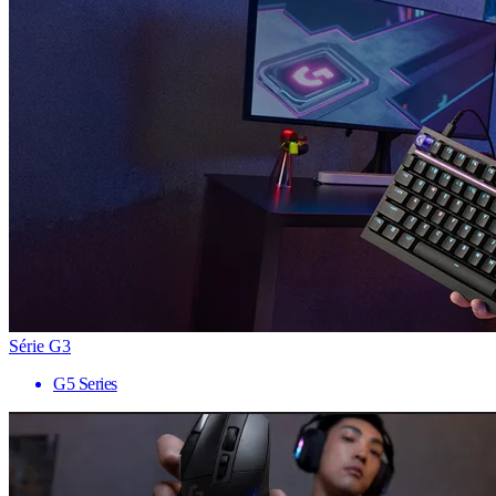
Série G3
G5 Series